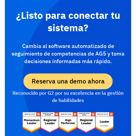
¿Listo para conectar tu
sistema?
Cambia al software automatizado de
seguimiento de competencias de AG5 y toma
decisiones informadas más rápido.
Reserva una demo ahora
Reconocido por G2 por su excelencia en la gestión
de habilidades