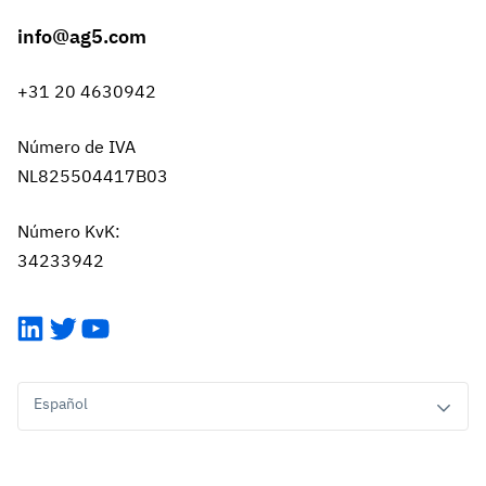
info@ag5.com
+31 20 4630942
Número de IVA
NL825504417B03
Número KvK:
34233942
LinkedIn
Twitter
YouTube
Español