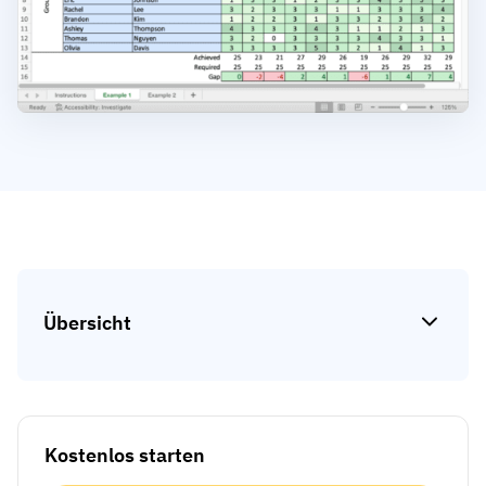
Kompetenzlücken-Analysen
Vista
Schulungseffektivität
Compliance-Dashboards
19. März 2026
Prognosen & Trends
Schluss mit dem Hinterherlaufen,
automatisieren Sie
mit AG5 Workflows
Übersicht
Kostenlos starten