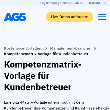
Login
info@ag5.com
+49 30 81 82 8464
DE
Live-Demo anfordern
Back
Back
Back
Back
Kostenlose Vorlagen
Management-Branche
Qualifikationsmatrix
Nach branche
Automobilbranche
Lernen
Kompetenzmatrix-Vorlage für Kundenbetreuer
Kompetenzmatrix
Automobilbranche
Adient
AG5 Blog-Beiträge
Kompetenzmatrix-
Kompetenzbibliothek
Nahrungsmittelbranche
Rogers
White papers
Vorlage für
Kompetenzmanagement
Logistik
Partnerprogramm
Kundenbetreuer
Logistik
KI-Skill-Zusammenführung
Medizinische Fertigung
Webinars
KLM Cargo
Alle Branchen anzeigen
Eine Sills-Matrix-Vorlage ist ein Tool, mit dem
Mitarbeiter
Base Logistics
Support
Kundenbetreuer ihre Kompetenzen und Kenntnisse effektiv