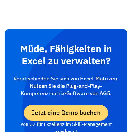
Müde, Fähigkeiten in
Excel zu verwalten?
Verabschieden Sie sich von Excel-Matrizen.
Nutzen Sie die Plug-and-Play-
Kompetenzmatrix-Software von AG5.
Jetzt eine Demo buchen
Von G2 für Exzellenz im Skill-Management
anerkannt