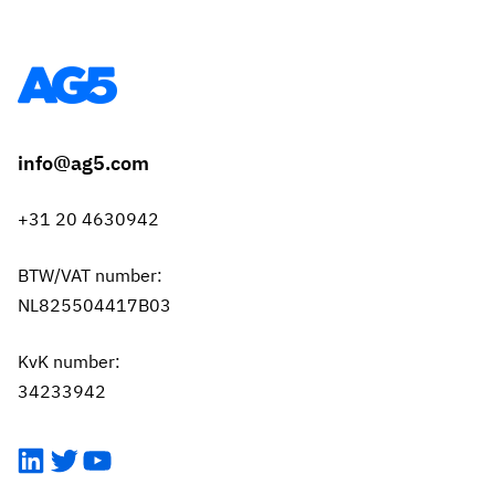
info@ag5.com
+31 20 4630942
BTW/VAT number:
NL825504417B03
KvK number:
34233942
LinkedIn
Twitter
YouTube