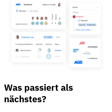
Kompetenzlücken-Analysen
Vista
Schulungseffektivität
Compliance-Dashboards
19. März 2026
Prognosen & Trends
Schluss mit dem Hinterherlaufen,
automatisieren Sie
mit AG5 Workflows
Was passiert als
nächstes?