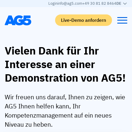
Login
info@ag5.com
+49 30 81 82 8464
DE
Live-Demo anfordern
Back
Back
Back
Back
Vielen Dank für Ihr
Interesse an einer
Qualifikationsmatrix
Nach branche
Automobilbranche
Lernen
Kompetenzmatrix
Automobilbranche
Adient
AG5 Blog-Beiträge
Demonstration von AG5!
Kompetenzbibliothek
Nahrungsmittelbranche
Rogers
White papers
Wir freuen uns darauf, Ihnen zu zeigen, wie
Kompetenzmanagement
Logistik
Partnerprogramm
AG5 Ihnen helfen kann, Ihr
Logistik
KI-Skill-Zusammenführung
Medizinische Fertigung
Webinars
Kompetenzmanagement auf ein neues
KLM Cargo
Alle Branchen anzeigen
Niveau zu heben.
Mitarbeiter
Base Logistics
Support