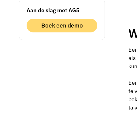
Aan de slag met AG5
Boek een demo
W
Een
als
kun
Een
te 
bek
tak