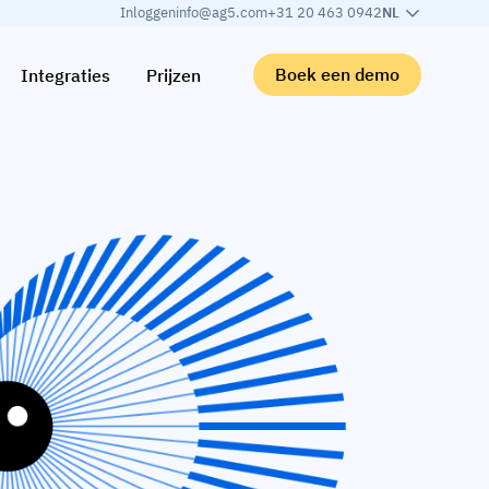
Inloggen
info@ag5.com
+31 20 463 0942
NL
Boek een demo
Integraties
Prijzen