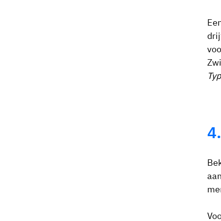
Een
dri
voo
Zwi
Typ
4
Bek
aan
men
Voo