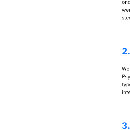
ond
wer
sle
2
Wel
Psy
typ
int
3