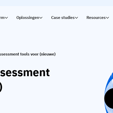
orm
Oplossingen
Case studies
Resources
assessment tools voor (nieuwe)
assessment
)