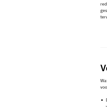
red
ges
ter
V
Wat
voo