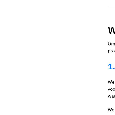
W
Om 
pro
1
Wer
voo
waa
Wer