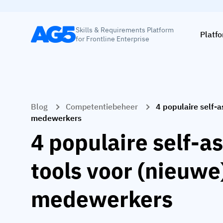
Skills & Requirements Platform
Platf
for Frontline Enterprise
Blog
Competentiebeheer
4 populaire self-
medewerkers
4 populaire self-
tools voor (nieuwe
medewerkers