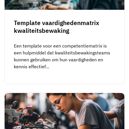
Medewerkersprofiel
Per rol
Klantsucces
Food
Trainingsgeschiedenis
Trainingscoördinator
Kennisbank
Template vaardighedenmatrix
Intersnack
kwaliteitsbewaking
Certificaten & licenties
Operationeel manager
AG5-status
JDE Coffee
Frontline skills-app
ICT-manager
Ondersteuning
Een template voor een competentiematrix is
Syngenta
een hulpmiddel dat kwaliteitsbewakingsteams
Auditor
kunnen gebruiken om hun vaardigheden en
Compliance
Bedrijf
kennis effectief...
Chemisch
Opleidingsvereisten
Over ons
Bekijk
Lenzing
Inzetbaarheid van het personeel
Neem contact op
nu
Ashland
Audit trails
Verpakking
Insights
Canpack