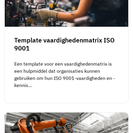
Skill gap-analyse
Vista
Effectiviteit van trainingen
Compliance-dashboards
19 maart 2026
Prognoses & trends
Template vaardighedenmatrix ISO
Stop met achtervolgen, begin met
9001
automatiseren
met AG5 Workflows
Een template voor een vaardighedenmatrix is
een hulpmiddel dat organisaties kunnen
gebruiken om hun ISO 9001-vaardigheden en -
kennis...