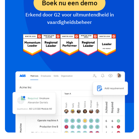
Boek nu een demo
Erkend door G2 voor uitmuntendheid in
vaardigheidsbeheer