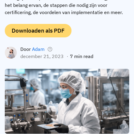
het belang ervan, de stappen die nodig zijn voor
Medewerkersprofiel
Per rol
Klantsucces
certificering, de voordelen van implementatie en meer.
Food
Trainingsgeschiedenis
Trainingscoördinator
Kennisbank
Intersnack
Downloaden als PDF
Certificaten & licenties
Operationeel manager
AG5-status
JDE Coffee
Frontline skills-app
ICT-manager
Ondersteuning
Door
Adam
Syngenta
december 21, 2023
7 min read
Auditor
Compliance
Bedrijf
Chemisch
Opleidingsvereisten
Over ons
Bekijk
Lenzing
Inzetbaarheid van het personeel
Neem contact op
nu
Ashland
Audit trails
Verpakking
Insights
Canpack