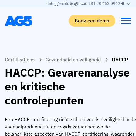
Inloggen
info@ag5.com
+31 20 463 0942
NL
Boek een demo
Terug
Terug
Terug
Terug
Certifications
Gezondheid en veiligheid
HACCP
Skills matrix
Per branche
Automotive
Leren
HACCP: Gevarenanalyse
Skills matrix
Auto-industrie
Adient
AG5 blog
en kritische
Skills-bibliotheek
Voedingsmiddelen sector
Rogers
White papers
controlepunten
Competentiebeheer
Logistiek
Partner programma
Logistiek
AI skills merge
Medische productie
Webinars
Een HACCP-certificering richt zich op voedselveiligheid in de
KLM Cargo
Bekijk alle branches
voedselproductie. In deze gids verkennen we de
Personeel
Base Logistics
Ondersteuning
belangrijkste aspecten van HACCP-certificering, waaronder