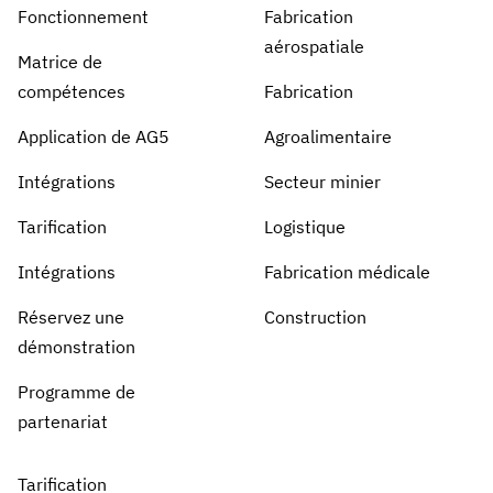
Analyse des écarts de compétences
Fonctionnement
Fabrication
Vista
aérospatiale
Efficacité de la formation
Matrice de
Tableaux de bord de conformité
compétences
Fabrication
19 mars 2026
Prévisions et tendances
Application de AG5
Agroalimentaire
Arrêtez de courir, commencez à automatiser
Intégrations
Secteur minier
avec AG5 Workflows
Tarification
Logistique
Intégrations
Fabrication médicale
Réservez une
Construction
démonstration
Programme de
partenariat
Tarification