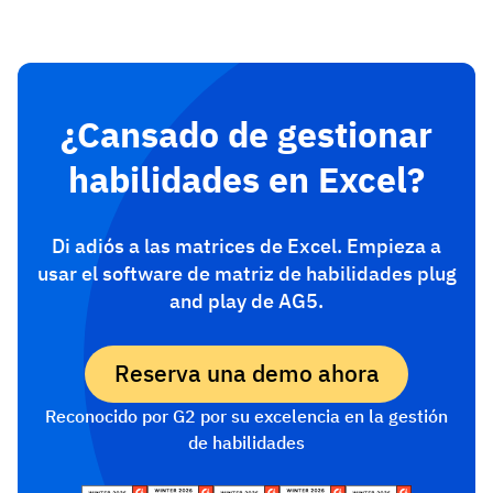
¿Cansado de gestionar
habilidades en Excel?
Di adiós a las matrices de Excel. Empieza a
usar el software de matriz de habilidades plug
and play de AG5.
Reserva una demo ahora
Reconocido por G2 por su excelencia en la gestión
de habilidades