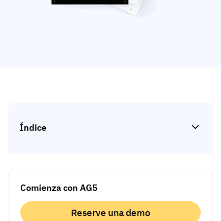
Análisis de brechas de habilidades
Vista
Eficacia de la formación
Paneles de control de cumplimiento
19 de marzo de 2026
Previsión y tendencias
Deja de perseguir, empieza a automatizar
con AG5 Workflows
Índice
Comienza con AG5
Reserve una demo