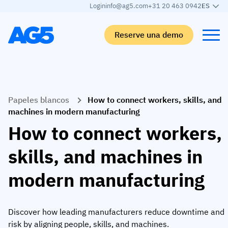
Login
info@ag5.com
+31 20 463 0942
ES
Reserve una demo
Back
Back
Back
Back
Papeles blancos
How to connect workers, skills, and
Matriz de competencias
Por industrias
Automoción
Aprender
machines in modern manufacturing
Matriz de competencias
Industria automotriz
Adient
El blog de AG5
How to connect workers,
Biblioteca de competencias
Alimentación y bebidas
Rogers
White papers
skills, and machines in
Gestión de competencias
Logística
Programa de socios
modern manufacturing
Logística
Fusión de habilidades con IA
Fabricación de productos sanitarios
Webinars
KLM Cargo
Ver todos los sectores
Discover how leading manufacturers reduce downtime and
Empleados
Base Logistics
Atención al cliente
risk by aligning people, skills, and machines.