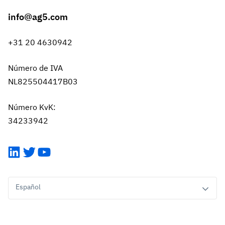
info@ag5.com
+31 20 4630942
Número de IVA
NL825504417B03
Número KvK:
34233942
LinkedIn
Twitter
YouTube
Español