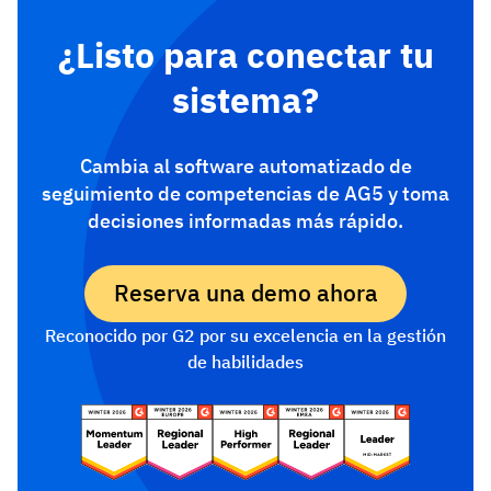
¿Listo para conectar tu
sistema?
Cambia al software automatizado de
seguimiento de competencias de AG5 y toma
decisiones informadas más rápido.
Reserva una demo ahora
Reconocido por G2 por su excelencia en la gestión
de habilidades