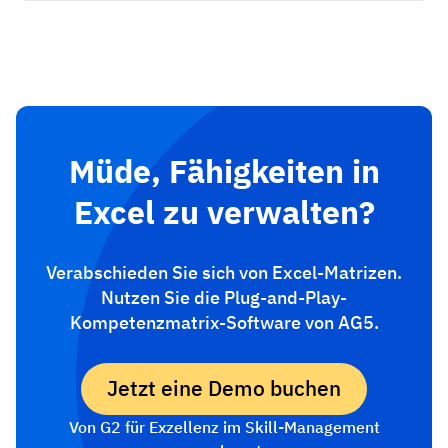
Müde, Fähigkeiten in
Excel zu verwalten?
Verabschieden Sie sich von Excel-Matrizen.
Nutzen Sie die Plug-and-Play-
Kompetenzmatrix-Software von AG5.
Jetzt eine Demo buchen
Von G2 für Exzellenz im Skill-Management