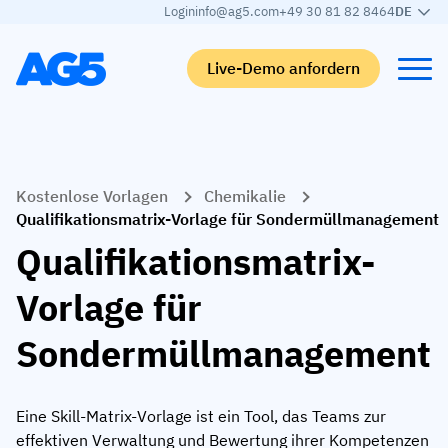
Login
info@ag5.com
+49 30 81 82 8464
DE
Live-Demo anfordern
Back
Back
Back
Back
Kostenlose Vorlagen
Chemikalie
Qualifikationsmatrix
Nach branche
Automobilbranche
Lernen
Qualifikationsmatrix-Vorlage für Sondermüllmanagement
Kompetenzmatrix
Automobilbranche
Adient
AG5 Blog-Beiträge
Qualifikationsmatrix-
Kompetenzbibliothek
Nahrungsmittelbranche
Rogers
White papers
Vorlage für
Kompetenzmanagement
Logistik
Partnerprogramm
Sondermüllmanagement
Logistik
KI-Skill-Zusammenführung
Medizinische Fertigung
Webinars
KLM Cargo
Alle Branchen anzeigen
Eine Skill-Matrix-Vorlage ist ein Tool, das Teams zur
Mitarbeiter
Base Logistics
Support
effektiven Verwaltung und Bewertung ihrer Kompetenzen