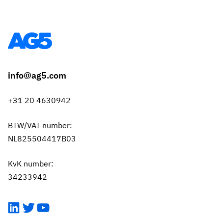
info@ag5.com
+31 20 4630942
BTW/VAT number:
NL825504417B03
KvK number:
34233942
LinkedIn
Twitter
YouTube