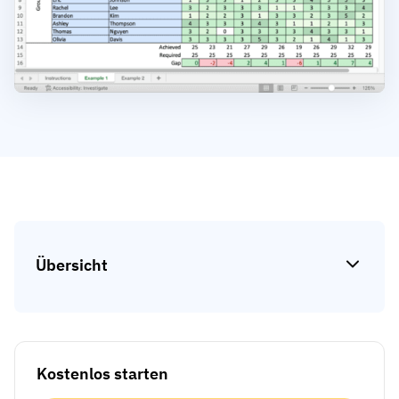
Kompetenzlücken-Analysen
Vista
Schulungseffektivität
Compliance-Dashboards
19. März 2026
Prognosen & Trends
Schluss mit dem Hinterherlaufen,
automatisieren Sie
mit AG5 Workflows
Übersicht
Kostenlos starten