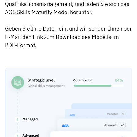
Kompetenzlücken-Analysen
Qualifikationsmanagement, und laden Sie sich das
Vista
AG5 Skills Maturity Model herunter.
Schulungseffektivität
Compliance-Dashboards
Geben Sie Ihre Daten ein, und wir senden Ihnen per
19. März 2026
E-Mail den Link zum Download des Modells im
Prognosen & Trends
Schluss mit dem Hinterherlaufen,
PDF-Format.
automatisieren Sie
mit AG5 Workflows