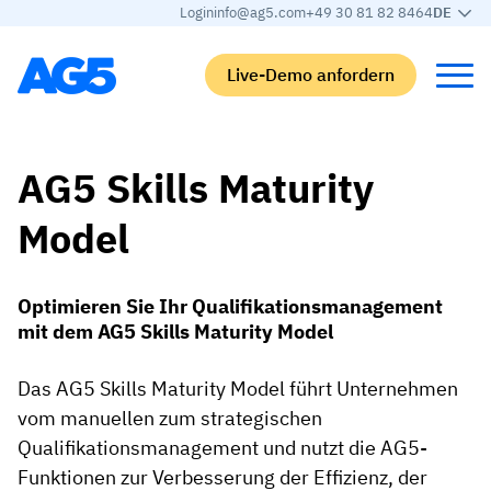
Login
info@ag5.com
+49 30 81 82 8464
DE
Live-Demo anfordern
Back
Back
Back
Back
AG5 Skills Maturity
Model
Qualifikationsmatrix
Nach branche
Automobilbranche
Lernen
Kompetenzmatrix
Automobilbranche
Adient
AG5 Blog-Beiträge
Optimieren Sie Ihr Qualifikationsmanagement
Kompetenzbibliothek
Nahrungsmittelbranche
Rogers
White papers
mit dem AG5 Skills Maturity Model
Kompetenzmanagement
Logistik
Partnerprogramm
Das AG5 Skills Maturity Model führt Unternehmen
Logistik
KI-Skill-Zusammenführung
Medizinische Fertigung
Webinars
vom manuellen zum strategischen
KLM Cargo
Qualifikationsmanagement und nutzt die AG5-
Alle Branchen anzeigen
Funktionen zur Verbesserung der Effizienz, der
Mitarbeiter
Base Logistics
Support