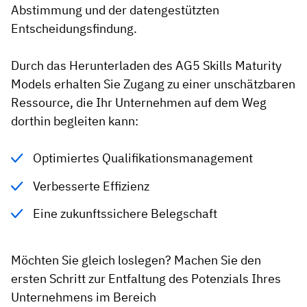
Abstimmung und der datengestützten
Mitarbeiterprofile
Nach Rollen
Customer Success
Entscheidungsfindung.
Lebensmittelproduktion
Schulungshistorie
Ausbildungskoordinator
Wissensdatenbank
Durch das Herunterladen des AG5 Skills Maturity
Intersnack
Zertifikate & Lizenzen
Betriebsleiter
AG5-Status
Models erhalten Sie Zugang zu einer unschätzbaren
JDE Coffee
Ressource, die Ihr Unternehmen auf dem Weg
Frontline Skills App
ICT-Manager
Unterstützung
dorthin begleiten kann:
Syngenta
Auditor
Compliance
Unternehmen
Optimiertes Qualifikationsmanagement
Chemische Industrie
Schulungsanforderungen
Über uns
Verbesserte Effizienz
Jetzt
Lenzing
Mitarbeiterbereitschaft
Kontaktieren Sie uns
Eine zukunftssichere Belegschaft
ansehen
Ashland
Audit-Trails
Möchten Sie gleich loslegen? Machen Sie den
Verpackung
ersten Schritt zur Entfaltung des Potenzials Ihres
Einblicke
Unternehmens im Bereich
Canpack