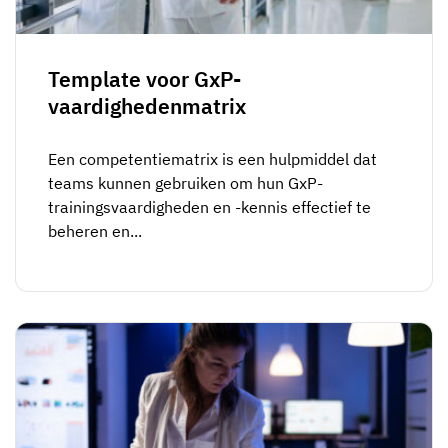
Medewerkersprofiel
Per rol
Klantsucces
Food
Trainingsgeschiedenis
Trainingscoördinator
Kennisbank
Template voor GxP-
Intersnack
vaardighedenmatrix
Certificaten & licenties
Operationeel manager
AG5-status
JDE Coffee
Frontline skills-app
ICT-manager
Ondersteuning
Een competentiematrix is een hulpmiddel dat
Syngenta
teams kunnen gebruiken om hun GxP-
Auditor
trainingsvaardigheden en -kennis effectief te
Compliance
Bedrijf
beheren en...
Chemisch
Opleidingsvereisten
Over ons
Bekijk
Lenzing
Inzetbaarheid van het personeel
Neem contact op
nu
Ashland
Audit trails
Verpakking
Insights
Canpack