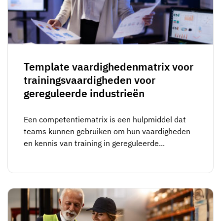
Skill gap-analyse
Vista
Effectiviteit van trainingen
Compliance-dashboards
19 maart 2026
Prognoses & trends
Template vaardighedenmatrix voor
Stop met achtervolgen, begin met
trainingsvaardigheden voor
automatiseren
gereguleerde industrieën
met AG5 Workflows
Een competentiematrix is een hulpmiddel dat
teams kunnen gebruiken om hun vaardigheden
en kennis van training in gereguleerde...