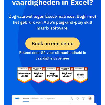
vaardigheden in Excel?
Zeg vaarwel tegen Excel-matrices. Begin met
het gebruik van AG5’s plug-and-play skill
matrix software.
Boek nu een demo
Erkend door G2 voor uitmuntendheid in
vaardigheidsbeheer