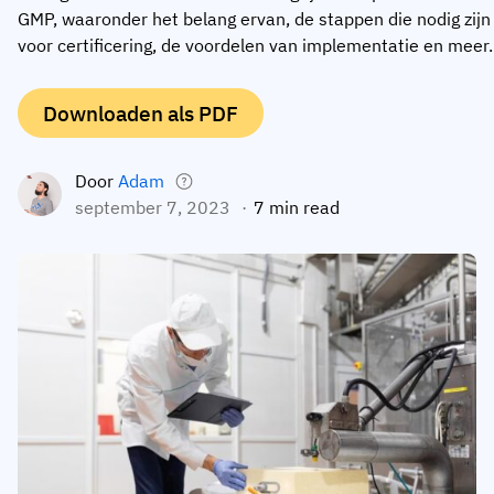
GMP, waaronder het belang ervan, de stappen die nodig zijn
Medewerkersprofiel
Per rol
Klantsucces
voor certificering, de voordelen van implementatie en meer.
Food
Trainingsgeschiedenis
Trainingscoördinator
Kennisbank
Intersnack
Downloaden als PDF
Certificaten & licenties
Operationeel manager
AG5-status
JDE Coffee
Frontline skills-app
ICT-manager
Ondersteuning
Door
Adam
Syngenta
september 7, 2023
7 min read
Auditor
Compliance
Bedrijf
Chemisch
Opleidingsvereisten
Over ons
Bekijk
Lenzing
Inzetbaarheid van het personeel
Neem contact op
nu
Ashland
Audit trails
Verpakking
Insights
Canpack