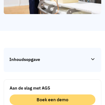
Skill gap-analyse
Vista
Effectiviteit van trainingen
Compliance-dashboards
19 maart 2026
Prognoses & trends
Stop met achtervolgen, begin met
automatiseren
met AG5 Workflows
Inhoudsopgave
Aan de slag met AG5
Boek een demo