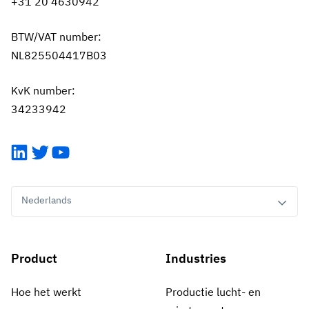
+31 20 4630942
BTW/VAT number:
NL825504417B03
KvK number:
34233942
LinkedIn
Twitter
YouTube
Nederlands
Product
Industries
Hoe het werkt
Productie lucht- en