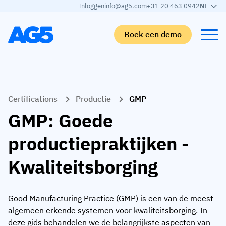
Inloggen
info@ag5.com
+31 20 463 0942
NL
Boek een demo
Terug
Terug
Terug
Terug
Certifications
Productie
GMP
Skills matrix
Per branche
Automotive
Leren
GMP: Goede
Skills matrix
Auto-industrie
Adient
AG5 blog
productiepraktijken -
Skills-bibliotheek
Voedingsmiddelen sector
Rogers
White papers
Kwaliteitsborging
Competentiebeheer
Logistiek
Partner programma
Logistiek
AI skills merge
Medische productie
Webinars
Good Manufacturing Practice (GMP) is een van de meest
KLM Cargo
Bekijk alle branches
algemeen erkende systemen voor kwaliteitsborging. In
Personeel
Base Logistics
Ondersteuning
deze gids behandelen we de belangrijkste aspecten van