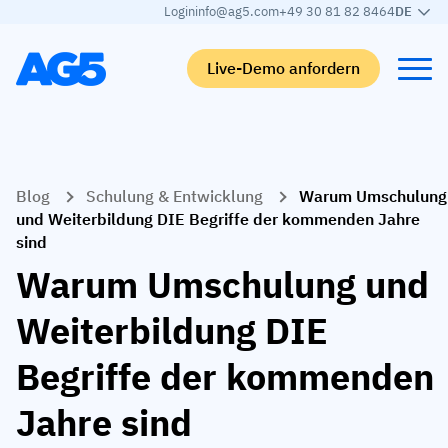
Login
info@ag5.com
+49 30 81 82 8464
DE
Live-Demo anfordern
Back
Back
Back
Back
Blog
Schulung & Entwicklung
Warum Umschulung
Qualifikationsmatrix
Nach branche
Automobilbranche
Lernen
und Weiterbildung DIE Begriffe der kommenden Jahre
sind
Kompetenzmatrix
Automobilbranche
Adient
AG5 Blog-Beiträge
Warum Umschulung und
Kompetenzbibliothek
Nahrungsmittelbranche
Rogers
White papers
Weiterbildung DIE
Kompetenzmanagement
Logistik
Partnerprogramm
Logistik
Begriffe der kommenden
KI-Skill-Zusammenführung
Medizinische Fertigung
Webinars
KLM Cargo
Alle Branchen anzeigen
Jahre sind
Mitarbeiter
Base Logistics
Support