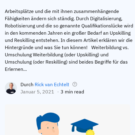
Mitarbeiterprofile
Nach Rollen
Customer Success
Arbeitsplätze und die mit ihnen zusammenhängende
Lebensmittelproduktion
Fähigkeiten ändern sich ständig. Durch Digitalisierung,
Schulungshistorie
Ausbildungskoordinator
Wissensdatenbank
Robotisierung und die so genannte Qualifikationslücke wird
Intersnack
in den kommenden Jahren ein großer Bedarf an Upskilling
Zertifikate & Lizenzen
Betriebsleiter
AG5-Status
und Reskilling entstehen. In diesem Artikel erklären wir die
JDE Coffee
Frontline Skills App
ICT-Manager
Unterstützung
Hintergründe und was Sie tun können! Weiterbildung vs.
Syngenta
Umschulung Weiterbildung (oder Upskilling) und
Auditor
Umschulung (oder Reskilling) sind beides Begriffe für das
Compliance
Unternehmen
Erlernen...
Chemische Industrie
Schulungsanforderungen
Über uns
Durch
Rick van Echtelt
Jetzt
Lenzing
Mitarbeiterbereitschaft
Kontaktieren Sie uns
Januar 5, 2021
3 min read
ansehen
Ashland
Audit-Trails
Verpackung
Einblicke
Canpack