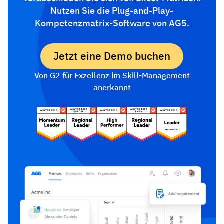
Nutzen Sie die Plug-and-Play-
Kompetenzmatrix-Software von AG5.
Jetzt eine Demo buchen
Von G2 für Exzellenz im Skill-Management
anerkannt