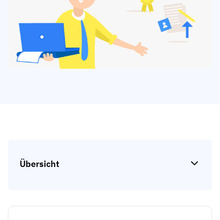
Kompetenzlücken-Analysen
Vista
Schulungseffektivität
Compliance-Dashboards
19. März 2026
Prognosen & Trends
Schluss mit dem Hinterherlaufen,
automatisieren Sie
mit AG5 Workflows
Übersicht