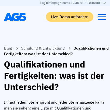
Login
info@ag5.com
+49 30 81 82 8464
DE
Live-Demo anfordern
Back
Back
Back
Back
Blog
Schulung & Entwicklung
Qualifikationen und
Qualifikationsmatrix
Nach branche
Automobilbranche
Lernen
Fertigkeiten: was ist der Unterschied?
Kompetenzmatrix
Automobilbranche
Adient
AG5 Blog-Beiträge
Qualifikationen und
Kompetenzbibliothek
Nahrungsmittelbranche
Rogers
White papers
Fertigkeiten: was ist der
Kompetenzmanagement
Logistik
Partnerprogramm
Unterschied?
Logistik
KI-Skill-Zusammenführung
Medizinische Fertigung
Webinars
KLM Cargo
Alle Branchen anzeigen
In fast jedem Stellenprofil und jeder Stellenanzeige kann
Mitarbeiter
Base Logistics
Support
man sie sehen: eine Liste mit Qualifikationen und