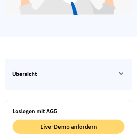
Kompetenzlücken-Analysen
Vista
Schulungseffektivität
Compliance-Dashboards
19. März 2026
Prognosen & Trends
Schluss mit dem Hinterherlaufen,
automatisieren Sie
mit AG5 Workflows
Übersicht
Loslegen mit AG5
Live-Demo anfordern