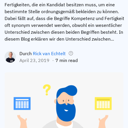
Fertigkeiten, die ein Kandidat besitzen muss, um eine
Mitarbeiterprofile
Nach Rollen
Customer Success
bestimmte Stelle ordnungsgemäß bekleiden zu können.
Lebensmittelproduktion
Dabei fällt auf, dass die Begriffe Kompetenz und Fertigkeit
Schulungshistorie
Ausbildungskoordinator
Wissensdatenbank
oft synonym verwendet werden, obwohl ein wesentlicher
Intersnack
Zertifikate & Lizenzen
Betriebsleiter
AG5-Status
Unterschied zwischen diesen beiden Begriffen besteht. In
diesem Blog erklären wir den Unterschied zwischen...
JDE Coffee
Frontline Skills App
ICT-Manager
Unterstützung
Syngenta
Durch
Rick van Echtelt
Auditor
April 23, 2019
7 min read
Compliance
Unternehmen
Chemische Industrie
Schulungsanforderungen
Über uns
Jetzt
Lenzing
Mitarbeiterbereitschaft
Kontaktieren Sie uns
ansehen
Ashland
Audit-Trails
Verpackung
Einblicke
Canpack