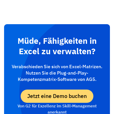
Müde, Fähigkeiten in
Excel zu verwalten?
Verabschieden Sie sich von Excel-Matrizen.
Nutzen Sie die Plug-and-Play-
Kompetenzmatrix-Software von AG5.
Jetzt eine Demo buchen
Von G2 für Exzellenz im Skill-Management
anerkannt