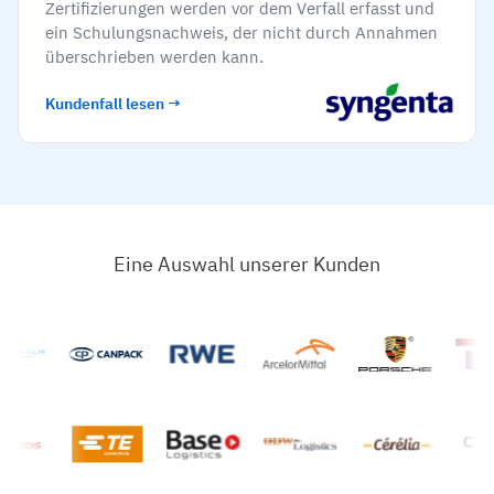
Kompetenzlücken-Analysen
Zertifizierungen werden vor dem Verfall erfasst und
ein Schulungsnachweis, der nicht durch Annahmen
Vista
Schulungseffektivität
überschrieben werden kann.
Compliance-Dashboards
Kundenfall lesen →
19. März 2026
Prognosen & Trends
Schluss mit dem Hinterherlaufen, automatisieren
Sie
mit AG5 Workflows
Eine Auswahl unserer Kunden