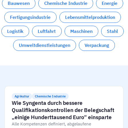
Bauwesen
Chemische Industrie
Energie
Mitarbeiterprofile
Nach Rollen
Customer Success
Lebensmittelproduktion
Fertigungsindustrie
Lebensmittelproduktion
Schulungshistorie
Ausbildungskoordinator
Wissensdatenbank
Intersnack
Logistik
Luftfahrt
Maschinen
Stahl
Zertifikate & Lizenzen
Betriebsleiter
AG5-Status
JDE Coffee
Frontline Skills App
ICT-Manager
Unterstützung
Umweltdienstleistungen
Verpackung
Syngenta
Auditor
Compliance
Unternehmen
Chemische Industrie
Schulungsanforderungen
Über uns
Jetzt
Lenzing
Mitarbeiterbereitschaft
Kontaktieren Sie uns
ansehen
Ashland
Audit-Trails
Agrikultur
Chemische Industrie
Wie Syngenta durch bessere
Qualifikationskontrollen der Belegschaft
Verpackung
„einige Hunderttausend Euro“ einsparte
Einblicke
Alle Kompetenzen definiert, abgelaufene
Canpack