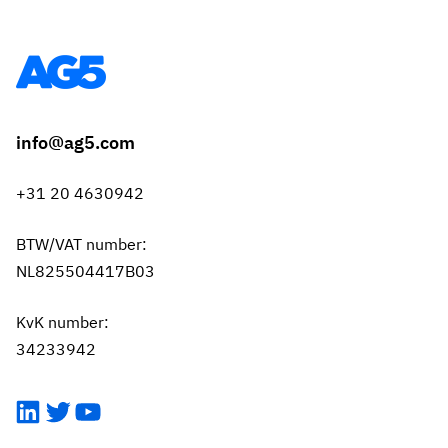
info@ag5.com
+31 20 4630942
BTW/VAT number:
NL825504417B03
KvK number:
34233942
LinkedIn
Twitter
YouTube