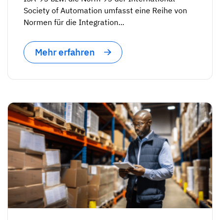
Kompetenzlücken-Analysen
Society of Automation umfasst eine Reihe von
Vista
Schulungseffektivität
Normen für die Integration...
Compliance-Dashboards
Mehr erfahren
19. März 2026
Prognosen & Trends
Schluss mit dem Hinterherlaufen,
automatisieren Sie
mit AG5 Workflows