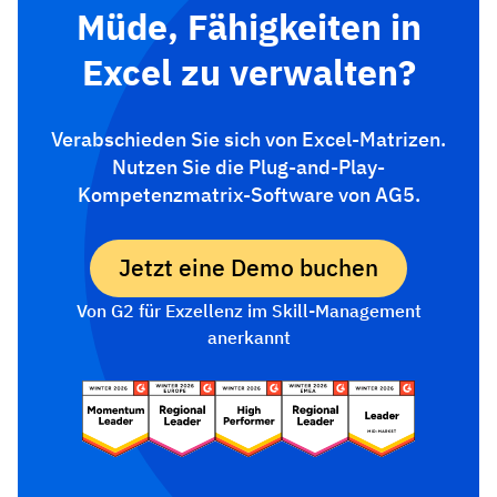
Müde, Fähigkeiten in
Excel zu verwalten?
Verabschieden Sie sich von Excel-Matrizen.
Nutzen Sie die Plug-and-Play-
Kompetenzmatrix-Software von AG5.
Jetzt eine Demo buchen
Von G2 für Exzellenz im Skill-Management
anerkannt