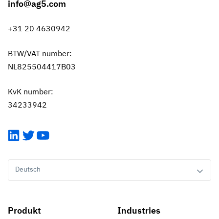
info@ag5.com
+31 20 4630942
BTW/VAT number:
NL825504417B03
KvK number:
34233942
LinkedIn
Twitter
YouTube
Deutsch
Produkt
Industries