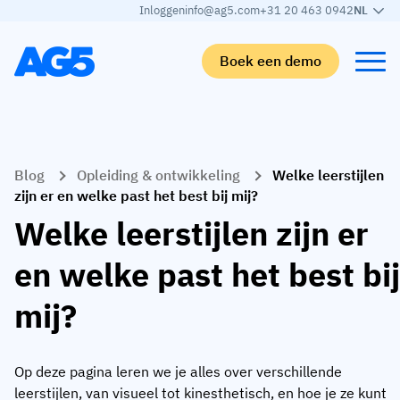
Inloggen
info@ag5.com
+31 20 463 0942
NL
Boek een demo
Terug
Terug
Terug
Terug
Blog
Opleiding & ontwikkeling
Welke leerstijlen
Skills matrix
Per branche
Automotive
Leren
zijn er en welke past het best bij mij?
Skills matrix
Auto-industrie
Adient
AG5 blog
Welke leerstijlen zijn er
Skills-bibliotheek
Voedingsmiddelen sector
Rogers
White papers
en welke past het best bij
Competentiebeheer
Logistiek
Partner programma
mij?
Logistiek
AI skills merge
Medische productie
Webinars
KLM Cargo
Bekijk alle branches
Op deze pagina leren we je alles over verschillende
Personeel
Base Logistics
Ondersteuning
leerstijlen, van visueel tot kinesthetisch, en hoe je ze kunt