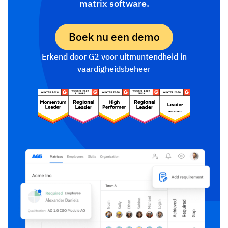
matrix software.
Boek nu een demo
Erkend door G2 voor uitmuntendheid in
vaardigheidsbeheer