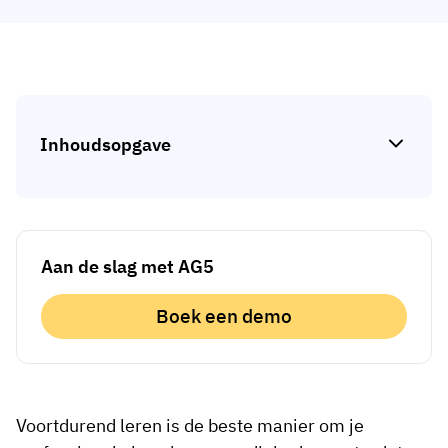
Skill gap-analyse
Vista
Effectiviteit van trainingen
Compliance-dashboards
19 maart 2026
Prognoses & trends
Stop met achtervolgen, begin met
Inhoudsopgave
automatiseren
met AG5 Workflows
Aan de slag met AG5
Boek een demo
Voortdurend leren is de beste manier om je