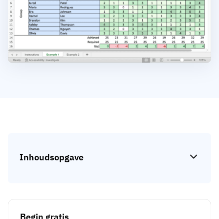
Skill gap-analyse
Vista
Effectiviteit van trainingen
Compliance-dashboards
19 maart 2026
Prognoses & trends
Stop met achtervolgen, begin met
automatiseren
met AG5 Workflows
Inhoudsopgave
Begin gratis