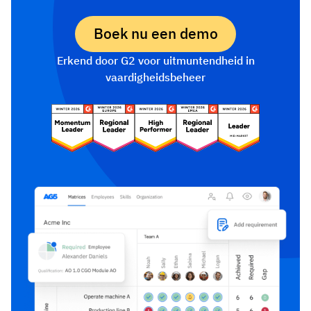
Boek nu een demo
Erkend door G2 voor uitmuntendheid in
vaardigheidsbeheer