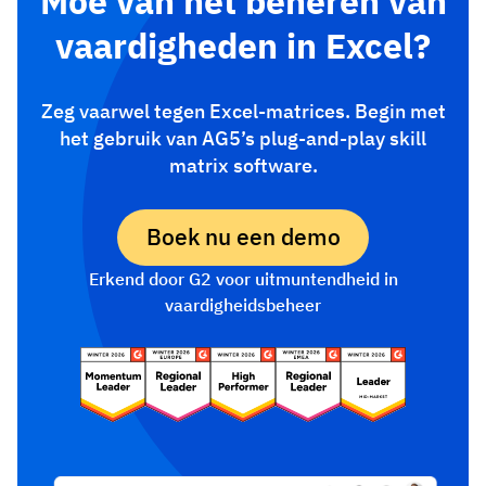
Moe van het beheren van
vaardigheden in Excel?
Zeg vaarwel tegen Excel-matrices. Begin met
het gebruik van AG5’s plug-and-play skill
matrix software.
Boek nu een demo
Erkend door G2 voor uitmuntendheid in
vaardigheidsbeheer