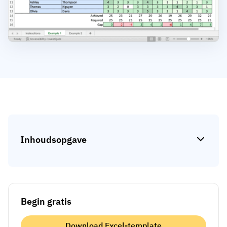
Skill gap-analyse
Vista
Effectiviteit van trainingen
Compliance-dashboards
19 maart 2026
Prognoses & trends
Stop met achtervolgen, begin met
automatiseren
met AG5 Workflows
Inhoudsopgave
Begin gratis
Download Excel-template