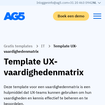
Inloggen
info@ag5.com
+31 20 463 0942
NL
Boek een demo
Terug
Terug
Terug
Terug
Gratis templates
IT
Template UX-
Skills matrix
Per branche
Automotive
Leren
vaardighedenmatrix
Skills matrix
Auto-industrie
Adient
AG5 blog
Template UX-
Skills-bibliotheek
Voedingsmiddelen sector
Rogers
White papers
vaardighedenmatrix
Competentiebeheer
Logistiek
Partner programma
Logistiek
AI skills merge
Medische productie
Webinars
Deze template voor een vaardighedenmatrix is een
hulpmiddel dat UX-teams kunnen gebruiken om hun
KLM Cargo
Bekijk alle branches
vaardigheden en kennis effectief te beheren en te
Personeel
Base Logistics
Ondersteuning
beoordelen.