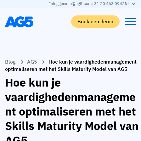
Inloggen
info@ag5.com
+31 20 463 0942
NL
Boek een demo
Terug
Terug
Terug
Terug
Blog
AG5
Hoe kun je vaardighedenmanagement
Skills matrix
Per branche
Automotive
Leren
optimaliseren met het Skills Maturity Model van AG5
Skills matrix
Auto-industrie
Adient
AG5 blog
Hoe kun je
Skills-bibliotheek
Voedingsmiddelen sector
Rogers
White papers
vaardighedenmanageme
Competentiebeheer
Logistiek
Partner programma
nt optimaliseren met het
Logistiek
AI skills merge
Medische productie
Webinars
Skills Maturity Model van
KLM Cargo
Bekijk alle branches
AG5
Personeel
Base Logistics
Ondersteuning