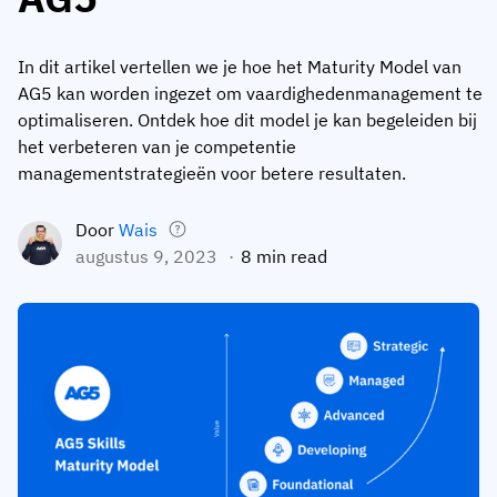
Medewerkersprofiel
Per rol
Klantsucces
Food
In dit artikel vertellen we je hoe het Maturity Model van
Trainingsgeschiedenis
Trainingscoördinator
Kennisbank
AG5 kan worden ingezet om vaardighedenmanagement te
Intersnack
optimaliseren. Ontdek hoe dit model je kan begeleiden bij
Certificaten & licenties
Operationeel manager
AG5-status
het verbeteren van je competentie
JDE Coffee
Frontline skills-app
ICT-manager
Ondersteuning
managementstrategieën voor betere resultaten.
Syngenta
Auditor
Door
Wais
Compliance
Bedrijf
augustus 9, 2023
8 min read
Chemisch
Opleidingsvereisten
Over ons
Bekijk
Lenzing
Inzetbaarheid van het personeel
Neem contact op
nu
Ashland
Audit trails
Verpakking
Insights
Canpack