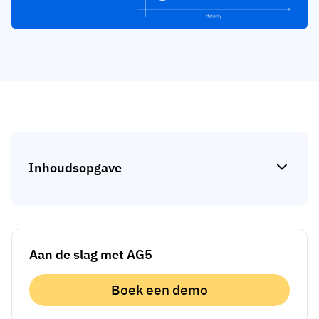
Skill gap-analyse
Vista
Effectiviteit van trainingen
Compliance-dashboards
19 maart 2026
Prognoses & trends
Stop met achtervolgen, begin met
automatiseren
met AG5 Workflows
Inhoudsopgave
Aan de slag met AG5
Boek een demo