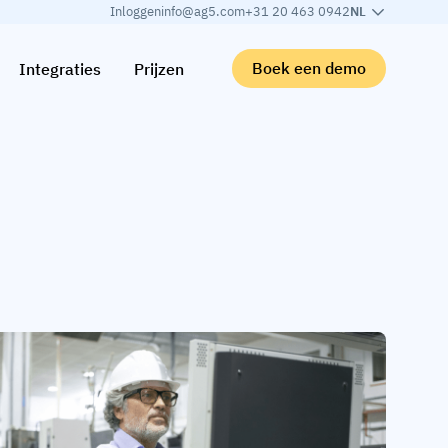
Inloggen
info@ag5.com
+31 20 463 0942
NL
Boek een demo
Integraties
Prijzen