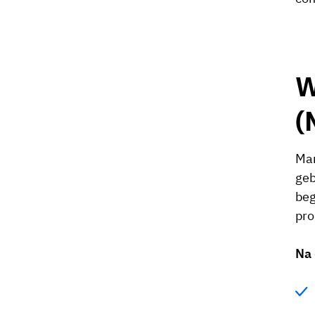
W
(
Man
geb
beg
pro
Na 