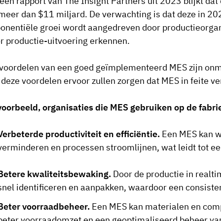
 een rapport van The Insight Partners uit 2023 blijkt 
meer dan $11 miljard. De verwachting is dat deze in 20
onentiële groei wordt aangedreven door productieorga
r productie-uitvoering erkennen.
voordelen van een goed geïmplementeerd MES zijn onmi
 deze voordelen ervoor zullen zorgen dat MES in feite v
voorbeeld, organisaties die MES gebruiken op de fabri
Verbeterde productiviteit en efficiëntie.
Een MES kan we
verminderen en processen stroomlijnen, wat leidt tot ee
Betere kwaliteitsbewaking.
Door de productie in realt
snel identificeren en aanpakken, waardoor een consiste
Beter voorraadbeheer.
Een MES kan materialen en compo
beter voorraadomzet en een geoptimaliseerd beheer van