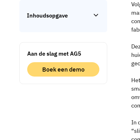
Vol
man
Inhoudsopgave
con
fab
Dez
Aan de slag met AG5
hui
gec
Boek een demo
Het
sma
omv
com
In 
“sl
com