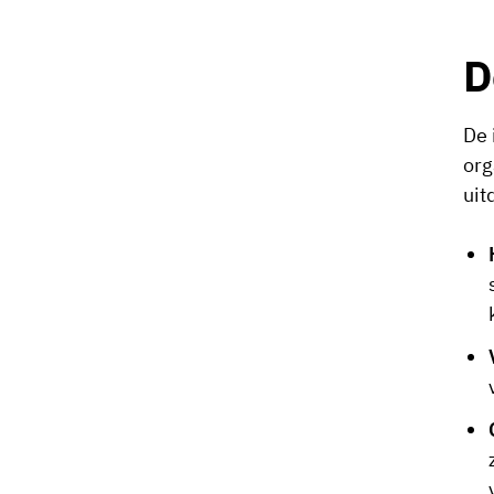
D
De 
org
uit