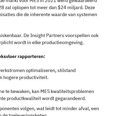
dat de markt voor MES in 2021 werd gewaardeerd
28 zal oplopen tot meer dan $24 miljard. Deze
nisaties die de inherente waarde van systemen
skenbaar. De Insight Partners voorspellen ook
erplicht wordt in elke productieomgeving.
eksvloer rapporteren:
rkstromen optimaliseren, stilstand
n hogere productiviteit.
ime te bewaken, kan MES kwaliteitsproblemen
nte productkwaliteit wordt gegarandeerd.
nenten volgen, wat leidt tot minder afval, een
 de toeleveringsketen.