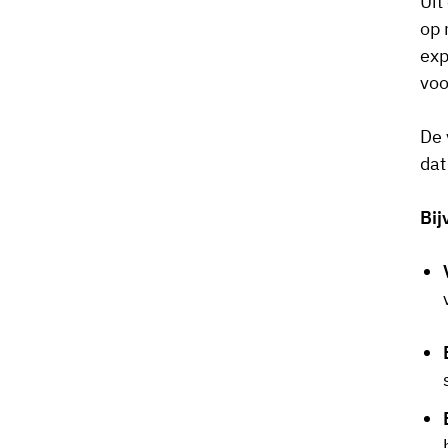
Uit
op 
exp
voo
De 
dat
Bij