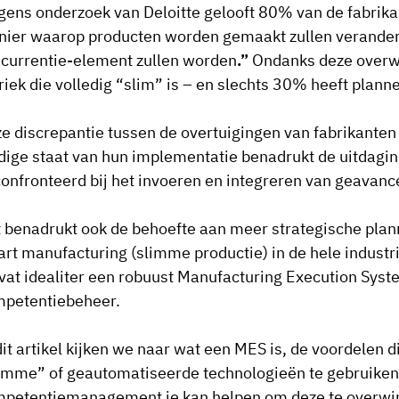
gens onderzoek van Deloitte gelooft 80% van de fabrik
ier waarop producten worden gemaakt zullen verandere
currentie-element zullen worden
.”
Ondanks deze overw
riek die volledig “slim” is – en slechts 30% heeft pla
e discrepantie tussen de overtuigingen van fabrikanten
dige staat van hun implementatie benadrukt de uitdag
onfronteerd bij het invoeren en integreren van geavanc
 benadrukt ook de behoefte aan meer strategische plan
rt manufacturing (slimme productie) in de hele industr
at idealiter een robuust Manufacturing Execution Syst
petentiebeheer.
dit artikel kijken we naar wat een MES is, de voordelen d
imme” of geautomatiseerde technologieën te gebruiken,
petentiemanagement je kan helpen om deze te overwi