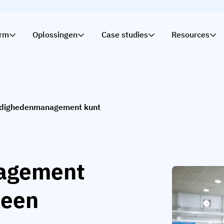
orm
Oplossingen
Case studies
Resources
rdighedenmanagement kunt
agement
 een