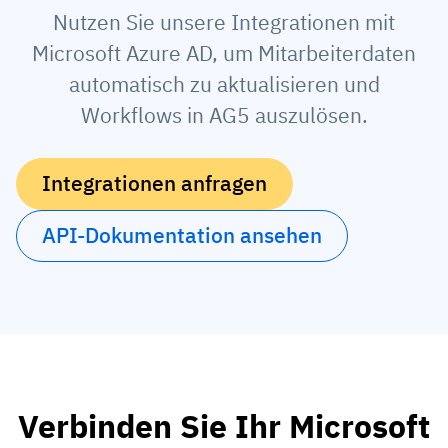
Nutzen Sie unsere Integrationen mit
Mitarbeiterprofile
Nach Rollen
Customer Success
Microsoft Azure AD, um Mitarbeiterdaten
Lebensmittelproduktion
Schulungshistorie
Ausbildungskoordinator
Wissensdatenbank
automatisch zu aktualisieren und
Intersnack
Zertifikate & Lizenzen
Betriebsleiter
AG5-Status
Workflows in AG5 auszulösen.
JDE Coffee
Frontline Skills App
ICT-Manager
Unterstützung
Integrationen anfragen
Syngenta
Auditor
Compliance
Unternehmen
API-Dokumentation ansehen
Chemische Industrie
Schulungsanforderungen
Über uns
Jetzt
Lenzing
Mitarbeiterbereitschaft
Kontaktieren Sie uns
ansehen
Ashland
Audit-Trails
Verpackung
Einblicke
Verbinden Sie Ihr Microsoft
Canpack