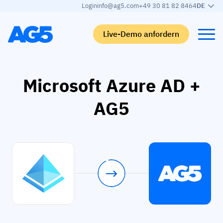
Login
info@ag5.com
+49 30 81 82 8464
DE
Live-Demo anfordern
Back
Back
Back
Back
Microsoft Azure AD +
AG5
Qualifikationsmatrix
Nach branche
Automobilbranche
Lernen
Kompetenzmatrix
Automobilbranche
Adient
AG5 Blog-Beiträge
Kompetenzbibliothek
Nahrungsmittelbranche
Rogers
White papers
Kompetenzmanagement
Logistik
Partnerprogramm
Logistik
KI-Skill-Zusammenführung
Medizinische Fertigung
Webinars
KLM Cargo
Alle Branchen anzeigen
Mitarbeiter
Base Logistics
Support