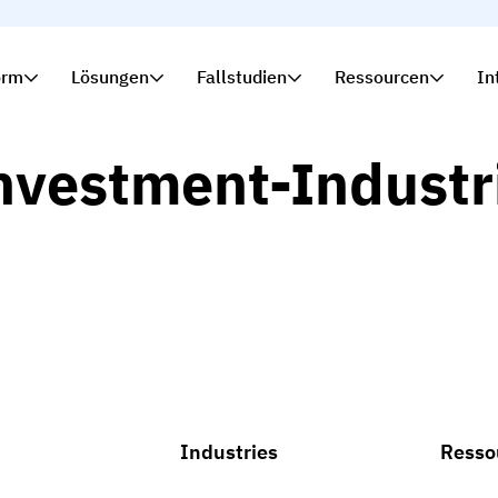
orm
Lösungen
Fallstudien
Ressourcen
In
nvestment-Industr
Industries
Resso