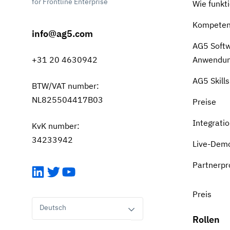
for Frontline Enterprise
Wie funkti
Kompeten
info@ag5.com
AG5 Soft
Anwendu
+31 20 4630942
AG5 Skill
BTW/VAT number:
NL825504417B03
Preise
Integrati
KvK number:
34233942
Live-Demo
Partnerp
LinkedIn
Twitter
YouTube
Preis
Deutsch
Rollen