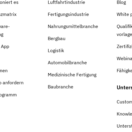
oniert es
Luftfahrtindustrie
Blog
zmatrix
Fertigungsindustrie
White 
ware-
Nahrungsmittelbranche
Qualifi
ng
vorlag
Bergbau
s App
Zertifi
Logistik
Webina
Automobilbranche
onen
Fähigk
Medizinische Fertigung
 anfordern
Baubranche
Unter
rogramm
Custom
Knowl
Unters