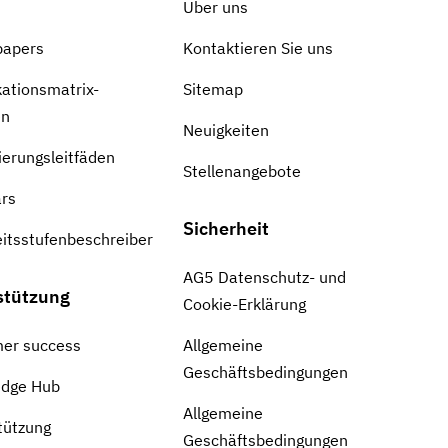
Über uns
papers
Kontaktieren Sie uns
kationsmatrix-
Sitemap
en
Neuigkeiten
zierungsleitfäden
Stellenangebote
rs
Sicherheit
eitsstufenbeschreiber
AG5 Datenschutz- und
stützung
Cookie-Erklärung
er success
Allgemeine
Geschäftsbedingungen
edge Hub
Allgemeine
tützung
Geschäftsbedingungen