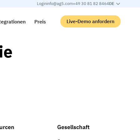
Login
info@ag5.com
+49 30 81 82 8464
DE
Live-Demo anfordern
tegrationen
Preis
ie
urcen
Gesellschaft