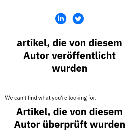
Mitarbeiterprofile
Nach Rollen
Customer Success
Lebensmittelproduktion
Schulungshistorie
Ausbildungskoordinator
Wissensdatenbank
Intersnack
Zertifikate & Lizenzen
Betriebsleiter
AG5-Status
artikel, die von diesem
JDE Coffee
Frontline Skills App
ICT-Manager
Unterstützung
Autor veröffentlicht
Syngenta
Auditor
wurden
Compliance
Unternehmen
Chemische Industrie
Schulungsanforderungen
Über uns
Jetzt
Lenzing
Mitarbeiterbereitschaft
Kontaktieren Sie uns
We can't find what you're looking for.
ansehen
Ashland
Audit-Trails
Artikel, die von diesem
Autor überprüft wurden
Verpackung
Einblicke
Canpack