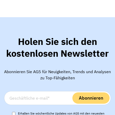
Kompetenzlücken-Analysen
Vista
Schulungseffektivität
Compliance-Dashboards
19. März 2026
Prognosen & Trends
Schluss mit dem Hinterherlaufen,
Holen Sie sich den
automatisieren Sie
mit AG5 Workflows
kostenlosen Newsletter
Abonnieren Sie AG5 für Neuigkeiten, Trends und Analysen
zu Top-Fähigkeiten
Erhalten Sie wöchentliche Updates von AG5 mit den neuesten