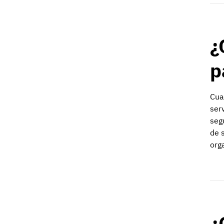
¿
p
Cua
ser
seg
de 
org
¿