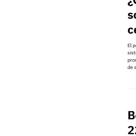
s
c
El 
sis
pro
de 
B
2