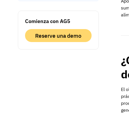
Apo
sum
ali
Comienza con AG5
Reserve una demo
¿
d
El 
prá
pro
gen