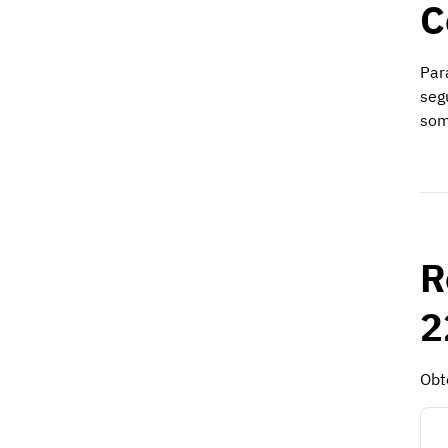
C
Par
seg
som
R
2
Obt