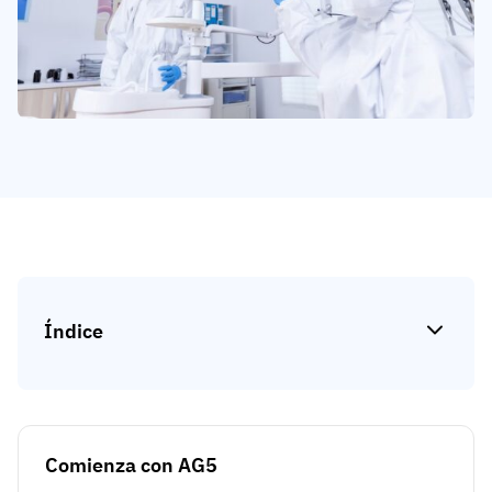
Análisis de brechas de habilidades
Vista
Eficacia de la formación
Paneles de control de cumplimiento
19 de marzo de 2026
Previsión y tendencias
Deja de perseguir, empieza a automatizar
con AG5 Workflows
Índice
Comienza con AG5