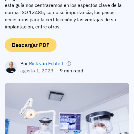
esta guía nos centraremos en los aspectos clave de la
Perfil del empleado
Por roles
Éxito del cliente
norma ISO 13485, como su importancia, los pasos
Alimentos
necesarios para la certificación y las ventajas de su
Historial de formación
Coordinador de formación
Base de conocimientos
implantación, entre otros.
Intersnack
Certificados y licencias
Responsable de operaciones
Estado de AG5
JDE Coffee
Descargar PDF
App de cualificaciones en planta
Responsable de TIC
Enviar una pregunta
Syngenta
Auditor
Por
Rick van Echtelt
Cumplimiento
Empresa
agosto 1, 2023
9 min read
Química
Requisitos de formación
Sobre nosotros
Explorar
Lenzing
Preparación de la fuerza laboral
Contacte con nosotros
ahora
Ashland
Registros de auditoría
Embalaje
Información
Canpack