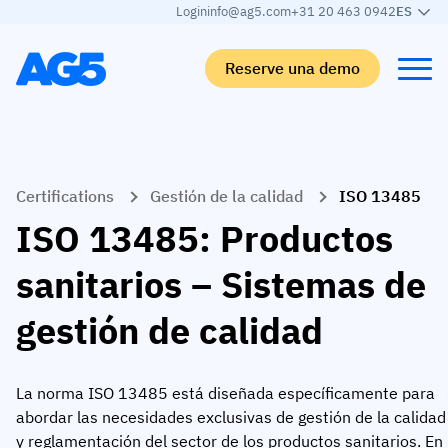
Login
info@ag5.com
+31 20 463 0942
ES
Reserve una demo
Back
Back
Back
Back
Certifications
Gestión de la calidad
ISO 13485
Matriz de competencias
Por industrias
Automoción
Aprender
ISO 13485: Productos
Matriz de competencias
Industria automotriz
Adient
El blog de AG5
sanitarios – Sistemas de
Biblioteca de competencias
Alimentación y bebidas
Rogers
White papers
gestión de calidad
Gestión de competencias
Logística
Programa de socios
Logística
Fusión de habilidades con IA
Fabricación de productos sanitarios
Webinars
La norma ISO 13485 está diseñada específicamente para
KLM Cargo
Ver todos los sectores
abordar las necesidades exclusivas de gestión de la calidad
Empleados
Base Logistics
Atención al cliente
y reglamentación del sector de los productos sanitarios. En