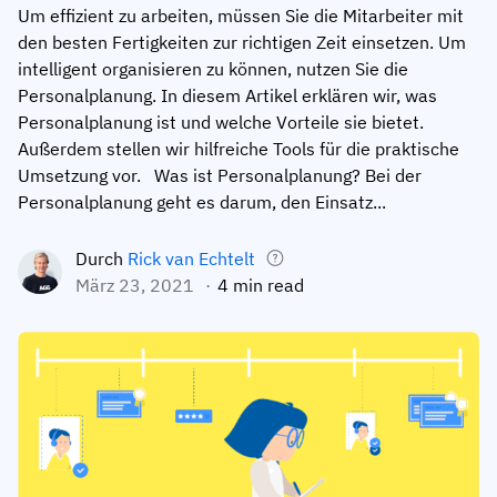
Um effizient zu arbeiten, müssen Sie die Mitarbeiter mit
Mitarbeiterprofile
Nach Rollen
Customer Success
den besten Fertigkeiten zur richtigen Zeit einsetzen. Um
Lebensmittelproduktion
intelligent organisieren zu können, nutzen Sie die
Schulungshistorie
Ausbildungskoordinator
Wissensdatenbank
Personalplanung. In diesem Artikel erklären wir, was
Intersnack
Zertifikate & Lizenzen
Betriebsleiter
AG5-Status
Personalplanung ist und welche Vorteile sie bietet.
Außerdem stellen wir hilfreiche Tools für die praktische
JDE Coffee
Frontline Skills App
ICT-Manager
Unterstützung
Umsetzung vor. Was ist Personalplanung? Bei der
Syngenta
Personalplanung geht es darum, den Einsatz...
Auditor
Compliance
Unternehmen
Durch
Rick van Echtelt
Chemische Industrie
März 23, 2021
4 min read
Schulungsanforderungen
Über uns
Jetzt
Lenzing
Mitarbeiterbereitschaft
Kontaktieren Sie uns
ansehen
Ashland
Audit-Trails
Verpackung
Einblicke
Canpack