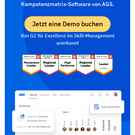
Kompetenzmatrix-Software von AG5.
Jetzt eine Demo buchen
Von G2 für Exzellenz im Skill-Management
anerkannt