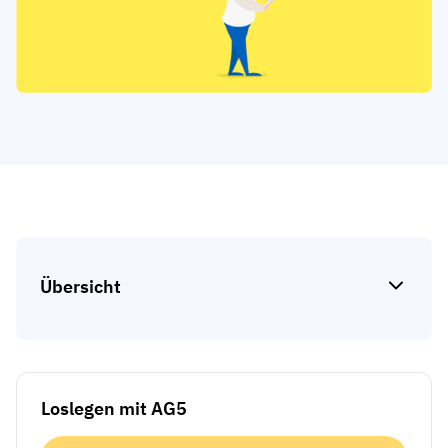
Kompetenzlücken-Analysen
Vista
Schulungseffektivität
Compliance-Dashboards
19. März 2026
Prognosen & Trends
Schluss mit dem Hinterherlaufen,
automatisieren Sie
mit AG5 Workflows
Übersicht
Loslegen mit AG5