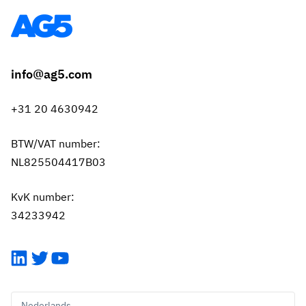
info@ag5.com
+31 20 4630942
BTW/VAT number:
NL825504417B03
KvK number:
34233942
LinkedIn
Twitter
YouTube
Nederlands