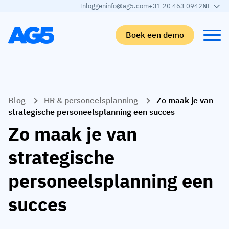
Inloggen
info@ag5.com
+31 20 463 0942
NL
Boek een demo
Terug
Terug
Terug
Terug
Blog
HR & personeelsplanning
Zo maak je van
Skills matrix
Per branche
Automotive
Leren
strategische personeelsplanning een succes
Skills matrix
Auto-industrie
Adient
AG5 blog
Zo maak je van
Skills-bibliotheek
Voedingsmiddelen sector
Rogers
White papers
strategische
Competentiebeheer
Logistiek
Partner programma
personeelsplanning een
Logistiek
AI skills merge
Medische productie
Webinars
succes
KLM Cargo
Bekijk alle branches
Personeel
Base Logistics
Ondersteuning