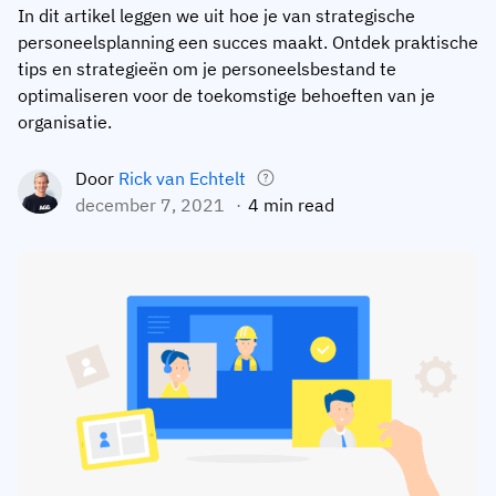
In dit artikel leggen we uit hoe je van strategische
Medewerkersprofiel
Per rol
Klantsucces
personeelsplanning een succes maakt. Ontdek praktische
Food
tips en strategieën om je personeelsbestand te
Trainingsgeschiedenis
Trainingscoördinator
Kennisbank
optimaliseren voor de toekomstige behoeften van je
Intersnack
Certificaten & licenties
Operationeel manager
AG5-status
organisatie.
JDE Coffee
Frontline skills-app
ICT-manager
Ondersteuning
Door
Rick van Echtelt
Syngenta
december 7, 2021
4 min read
Auditor
Compliance
Bedrijf
Chemisch
Opleidingsvereisten
Over ons
Bekijk
Lenzing
Inzetbaarheid van het personeel
Neem contact op
nu
Ashland
Audit trails
Verpakking
Insights
Canpack