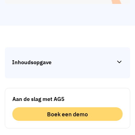
Skill gap-analyse
Vista
Effectiviteit van trainingen
Compliance-dashboards
19 maart 2026
Prognoses & trends
Stop met achtervolgen, begin met
automatiseren
met AG5 Workflows
Inhoudsopgave
Aan de slag met AG5
Boek een demo