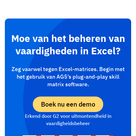
Moe van het beheren van
vaardigheden in Excel?
Zeg vaarwel tegen Excel-matrices. Begin met
het gebruik van AG5’s plug-and-play skill
matrix software.
Boek nu een demo
Erkend door G2 voor uitmuntendheid in
vaardigheidsbeheer