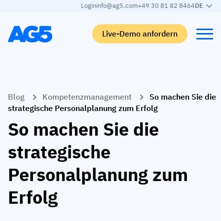
Login
info@ag5.com
+49 30 81 82 8464
DE
Live-Demo anfordern
Back
Back
Back
Back
Blog
Kompetenzmanagement
So machen Sie die
Qualifikationsmatrix
Nach branche
Automobilbranche
Lernen
strategische Personalplanung zum Erfolg
Kompetenzmatrix
Automobilbranche
Adient
AG5 Blog-Beiträge
So machen Sie die
Kompetenzbibliothek
Nahrungsmittelbranche
Rogers
White papers
strategische
Kompetenzmanagement
Logistik
Partnerprogramm
Personalplanung zum
Logistik
KI-Skill-Zusammenführung
Medizinische Fertigung
Webinars
Erfolg
KLM Cargo
Alle Branchen anzeigen
Mitarbeiter
Base Logistics
Support