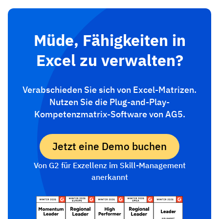
Müde, Fähigkeiten in
Excel zu verwalten?
Verabschieden Sie sich von Excel-Matrizen.
Nutzen Sie die Plug-and-Play-
Kompetenzmatrix-Software von AG5.
Jetzt eine Demo buchen
Von G2 für Exzellenz im Skill-Management
anerkannt