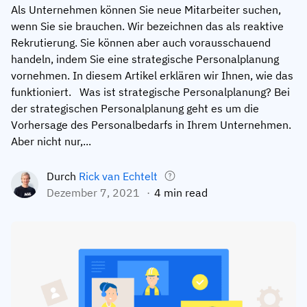
Als Unternehmen können Sie neue Mitarbeiter suchen,
Mitarbeiterprofile
Nach Rollen
Customer Success
wenn Sie sie brauchen. Wir bezeichnen das als reaktive
Lebensmittelproduktion
Rekrutierung. Sie können aber auch vorausschauend
Schulungshistorie
Ausbildungskoordinator
Wissensdatenbank
handeln, indem Sie eine strategische Personalplanung
Intersnack
Zertifikate & Lizenzen
Betriebsleiter
AG5-Status
vornehmen. In diesem Artikel erklären wir Ihnen, wie das
funktioniert. Was ist strategische Personalplanung? Bei
JDE Coffee
Frontline Skills App
ICT-Manager
Unterstützung
der strategischen Personalplanung geht es um die
Syngenta
Vorhersage des Personalbedarfs in Ihrem Unternehmen.
Auditor
Aber nicht nur,...
Compliance
Unternehmen
Chemische Industrie
Durch
Rick van Echtelt
Schulungsanforderungen
Über uns
Jetzt
Dezember 7, 2021
4 min read
Lenzing
Mitarbeiterbereitschaft
Kontaktieren Sie uns
ansehen
Ashland
Audit-Trails
Verpackung
Einblicke
Canpack