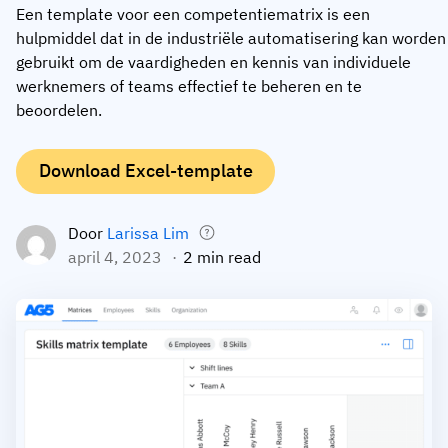
Een template voor een competentiematrix is een
Medewerkersprofiel
Per rol
Klantsucces
hulpmiddel dat in de industriële automatisering kan worden
Food
gebruikt om de vaardigheden en kennis van individuele
Trainingsgeschiedenis
Trainingscoördinator
Kennisbank
werknemers of teams effectief te beheren en te
Intersnack
Certificaten & licenties
Operationeel manager
AG5-status
beoordelen.
JDE Coffee
Frontline skills-app
ICT-manager
Ondersteuning
Download Excel-template
Syngenta
Auditor
Compliance
Bedrijf
Door
Larissa Lim
Chemisch
april 4, 2023
2 min read
Opleidingsvereisten
Over ons
Bekijk
Lenzing
Inzetbaarheid van het personeel
Neem contact op
nu
Ashland
Audit trails
Verpakking
Insights
Canpack