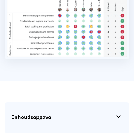
Skill gap-analyse
Vista
Effectiviteit van trainingen
Compliance-dashboards
19 maart 2026
Prognoses & trends
Stop met achtervolgen, begin met
automatiseren
met AG5 Workflows
Inhoudsopgave