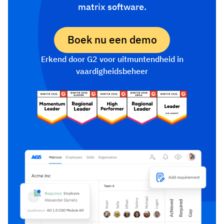
matrix software.
Boek nu een demo
Erkend door G2 voor uitmuntendheid in
vaardigheidsbeheer