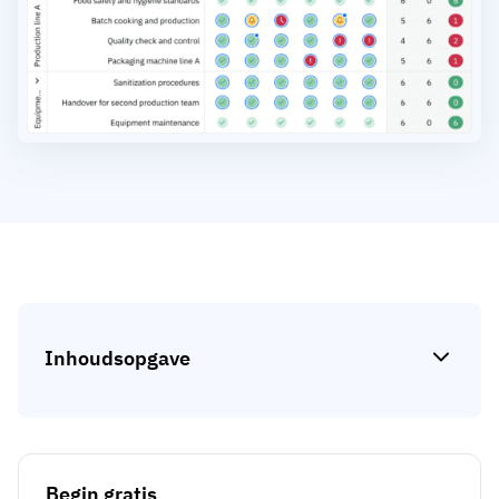
Skill gap-analyse
Vista
Effectiviteit van trainingen
Compliance-dashboards
19 maart 2026
Prognoses & trends
Stop met achtervolgen, begin met
automatiseren
met AG5 Workflows
Inhoudsopgave
Begin gratis