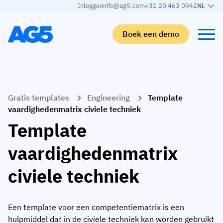
Inloggen
info@ag5.com
+31 20 463 0942
NL
Boek een demo
Terug
Terug
Terug
Terug
Gratis templates
Engineering
Template
Skills matrix
Per branche
Automotive
Leren
vaardighedenmatrix civiele techniek
Skills matrix
Auto-industrie
Adient
AG5 blog
Template
Skills-bibliotheek
Voedingsmiddelen sector
Rogers
White papers
vaardighedenmatrix
Competentiebeheer
Logistiek
Partner programma
civiele techniek
Logistiek
AI skills merge
Medische productie
Webinars
KLM Cargo
Bekijk alle branches
Een template voor een competentiematrix is een
Personeel
Base Logistics
Ondersteuning
hulpmiddel dat in de civiele techniek kan worden gebruikt