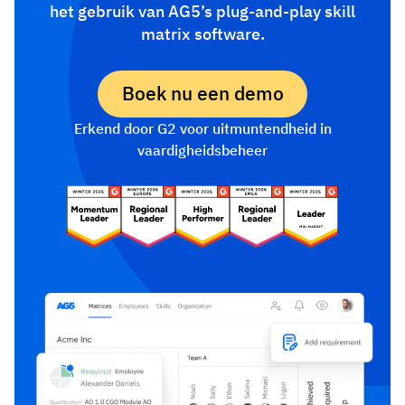
het gebruik van AG5’s plug-and-play skill
matrix software.
Boek nu een demo
Erkend door G2 voor uitmuntendheid in
vaardigheidsbeheer