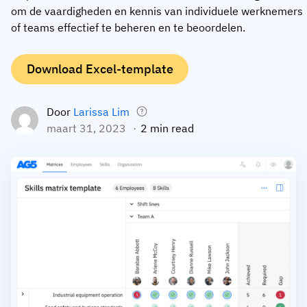
om de vaardigheden en kennis van individuele werknemers
Medewerkersprofiel
Per rol
Klantsucces
of teams effectief te beheren en te beoordelen.
Food
Trainingsgeschiedenis
Trainingscoördinator
Kennisbank
Download Excel-template
Intersnack
Certificaten & licenties
Operationeel manager
AG5-status
JDE Coffee
Frontline skills-app
ICT-manager
Ondersteuning
Door
Larissa Lim
Syngenta
maart 31, 2023
2 min read
Auditor
Compliance
Bedrijf
Chemisch
Opleidingsvereisten
Over ons
Bekijk
Lenzing
Inzetbaarheid van het personeel
Neem contact op
nu
Ashland
Audit trails
Verpakking
Insights
Canpack