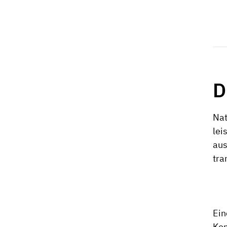
D
Nat
lei
aus
tra
Ei
Kom