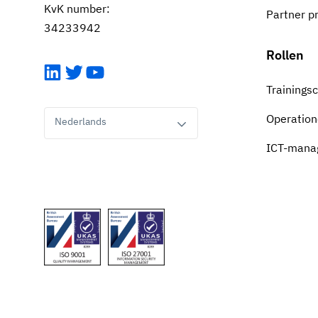
KvK number:
Partner 
34233942
Rollen
LinkedIn
Twitter
YouTube
Trainings
Operation
Nederlands
ICT-mana