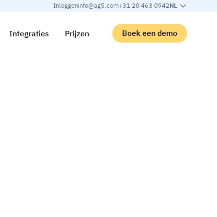
Inloggen
info@ag5.com
+31 20 463 0942
NL
Boek een demo
Integraties
Prijzen