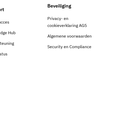
Beveiliging
rt
Privacy- en
ucces
cookieverklaring AG5
edge Hub
Algemene voorwaarden
teuning
Security en Compliance
atus