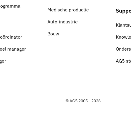
programma
Medische productie
Suppo
Auto-industrie
Klants
Bouw
coördinator
Knowl
eel manager
Onders
ger
AG5 st
© AG5 2005 - 2026