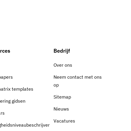
rces
Bedrijf
Over ons
papers
Neem contact met ons
op
matrix templates
Sitemap
cering gidsen
Nieuws
rs
Vacatures
gheidsniveaubeschrijver