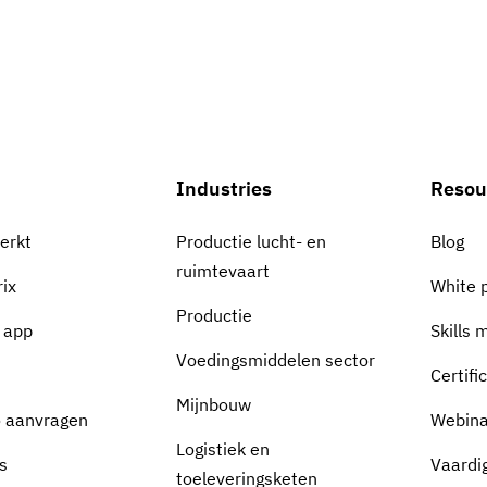
Industries
Resou
erkt
Productie lucht- en
Blog
ruimtevaart
rix
White 
Productie
s app
Skills 
Voedingsmiddelen sector
Certifi
Mijnbouw
 aanvragen
Webina
Logistiek en
s
Vaardi
toeleveringsketen