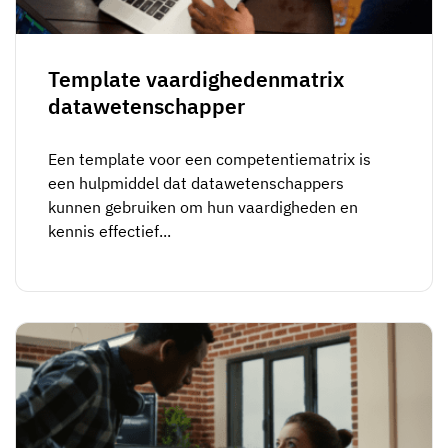
Medewerkersprofiel
Per rol
Klantsucces
Food
Trainingsgeschiedenis
Trainingscoördinator
Kennisbank
Template vaardighedenmatrix
Intersnack
datawetenschapper
Certificaten & licenties
Operationeel manager
AG5-status
JDE Coffee
Frontline skills-app
ICT-manager
Ondersteuning
Een template voor een competentiematrix is
Syngenta
een hulpmiddel dat datawetenschappers
Auditor
kunnen gebruiken om hun vaardigheden en
Compliance
Bedrijf
kennis effectief...
Chemisch
Opleidingsvereisten
Over ons
Bekijk
Lenzing
Inzetbaarheid van het personeel
Neem contact op
nu
Ashland
Audit trails
Verpakking
Insights
Canpack