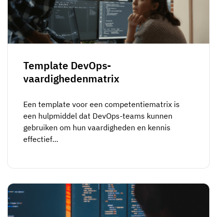
Skill gap-analyse
Vista
Effectiviteit van trainingen
Compliance-dashboards
19 maart 2026
Prognoses & trends
Template DevOps-
Stop met achtervolgen, begin met
vaardighedenmatrix
automatiseren
met AG5 Workflows
Een template voor een competentiematrix is
een hulpmiddel dat DevOps-teams kunnen
gebruiken om hun vaardigheden en kennis
effectief...