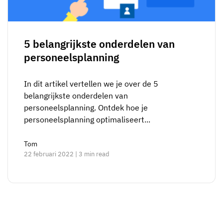
Skill gap-analyse
Vista
Effectiviteit van trainingen
Compliance-dashboards
5 belangrijkste onderdelen van
19 maart 2026
personeelsplanning
Prognoses & trends
Stop met achtervolgen, begin met
automatiseren
In dit artikel vertellen we je over de 5
met AG5 Workflows
belangrijkste onderdelen van
personeelsplanning. Ontdek hoe je
personeelsplanning optimaliseert...
Tom
22 februari 2022 | 3 min read