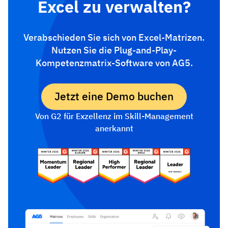
Excel zu verwalten?
Verabschieden Sie sich von Excel-Matrizen.
Nutzen Sie die Plug-and-Play-
Kompetenzmatrix-Software von AG5.
Jetzt eine Demo buchen
Von G2 für Exzellenz im Skill-Management
anerkannt