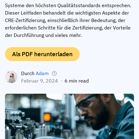
Systeme den höchsten Qualitätsstandards entsprechen.
Mitarbeiterprofile
Nach Rollen
Customer Success
Dieser Leitfaden behandelt die wichtigsten Aspekte der
Lebensmittelproduktion
CRE-Zertifizierung, einschließlich ihrer Bedeutung, der
Schulungshistorie
Ausbildungskoordinator
Wissensdatenbank
erforderlichen Schritte für die Zertifizierung, der Vorteile
Intersnack
Zertifikate & Lizenzen
Betriebsleiter
AG5-Status
der Durchführung und vieles mehr.
JDE Coffee
Frontline Skills App
ICT-Manager
Unterstützung
Als PDF herunterladen
Syngenta
Auditor
Compliance
Unternehmen
Durch
Adam
Chemische Industrie
Schulungsanforderungen
Über uns
Februar 9, 2024
6 min read
Jetzt
Lenzing
Mitarbeiterbereitschaft
Kontaktieren Sie uns
ansehen
Ashland
Audit-Trails
Verpackung
Einblicke
Canpack