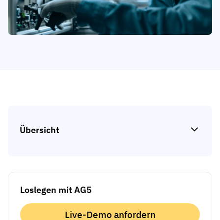
Kompetenzlücken-Analysen
Vista
Schulungseffektivität
Compliance-Dashboards
19. März 2026
Prognosen & Trends
Schluss mit dem Hinterherlaufen,
automatisieren Sie
mit AG5 Workflows
Übersicht
Loslegen mit AG5
Live-Demo anfordern