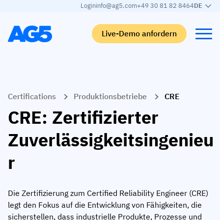
Login
info@ag5.com
+49 30 81 82 8464
DE
Live-Demo anfordern
Back
Back
Back
Back
Certifications
Produktionsbetriebe
CRE
Qualifikationsmatrix
Nach branche
Automobilbranche
Lernen
CRE: Zertifizierter
Kompetenzmatrix
Automobilbranche
Adient
AG5 Blog-Beiträge
Zuverlässigkeitsingenieu
Kompetenzbibliothek
Nahrungsmittelbranche
Rogers
White papers
r
Kompetenzmanagement
Logistik
Partnerprogramm
Logistik
KI-Skill-Zusammenführung
Medizinische Fertigung
Webinars
Die Zertifizierung zum Certified Reliability Engineer (CRE)
KLM Cargo
Alle Branchen anzeigen
legt den Fokus auf die Entwicklung von Fähigkeiten, die
Mitarbeiter
Base Logistics
Support
sicherstellen, dass industrielle Produkte, Prozesse und