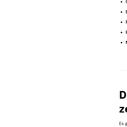
D
z
Es 