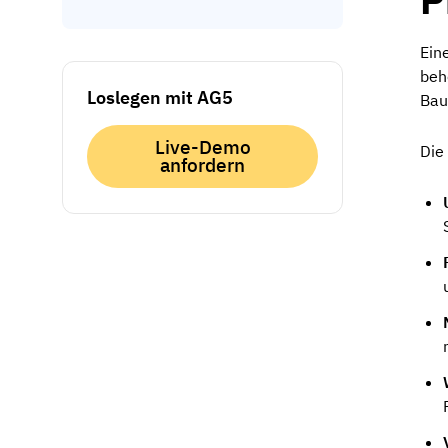
Ein
beh
Loslegen mit AG5
Bau
Live-Demo
Die
anfordern