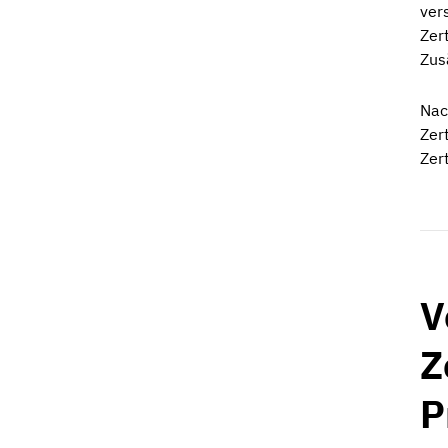
ver
Zer
Zus
Nac
Zer
Zer
V
Z
P