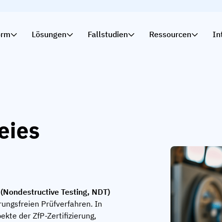
orm
Lösungen
Fallstudien
Ressourcen
In
eies
n (Nondestructive Testing, NDT)
ungsfreien Prüfverfahren. In
kte der ZfP-Zertifizierung,