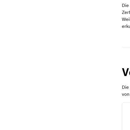
Die
Zer
Wei
erku
V
Die
von 