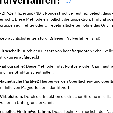
e ZfP-Zertifizierung (NDT, Nondestructive Testing) belegt, dass
errscht. Diese Methode ermöglicht die Inspektion, Prüfung o
gruppen auf Fehler oder Unregelmäßigkeiten, ohne das Origina
 gebräuchlichsten zerstörungsfreien Prüfverfahren sind:
Ultraschall:
Durch den Einsatz von hochfrequenten Schallwelle
Strukturen aufgedeckt.
Radiographie:
Diese Methode nutzt Röntgen- oder Gammastrah
und ihre Struktur zu enthüllen.
Magnetische Partikel:
Hierbei werden Oberflächen- und oberfl
mithilfe von Magnetfeldern identifiziert.
Wirbelstrom:
Durch die Induktion elektrischer Ströme in leitf
Fehler im Untergrund erkannt.
Visuelles Eindringverfahren:
Diese Technik ermöglicht den Nac