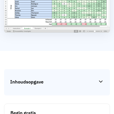
Skill gap-analyse
Vista
Effectiviteit van trainingen
Compliance-dashboards
19 maart 2026
Prognoses & trends
Stop met achtervolgen, begin met
automatiseren
met AG5 Workflows
Inhoudsopgave
Begin gratis