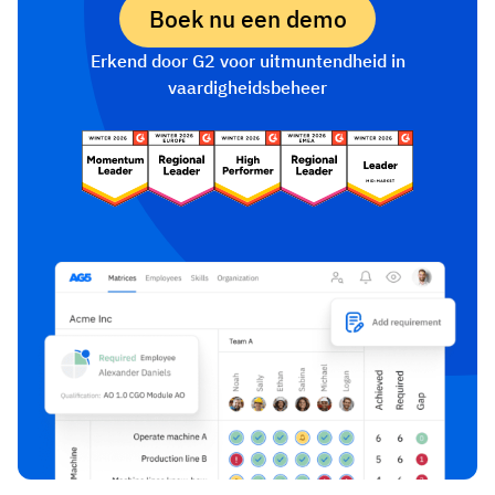
Boek nu een demo
Erkend door G2 voor uitmuntendheid in
vaardigheidsbeheer