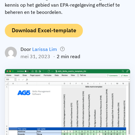
kennis op het gebied van EPA-regelgeving effectief te
Medewerkersprofiel
Per rol
Klantsucces
beheren en te beoordelen.
Food
Trainingsgeschiedenis
Trainingscoördinator
Kennisbank
Download Excel-template
Intersnack
Certificaten & licenties
Operationeel manager
AG5-status
JDE Coffee
Frontline skills-app
ICT-manager
Ondersteuning
Door
Larissa Lim
Syngenta
mei 31, 2023
2 min read
Auditor
Compliance
Bedrijf
Chemisch
Opleidingsvereisten
Over ons
Bekijk
Lenzing
Inzetbaarheid van het personeel
Neem contact op
nu
Ashland
Audit trails
Verpakking
Insights
Canpack