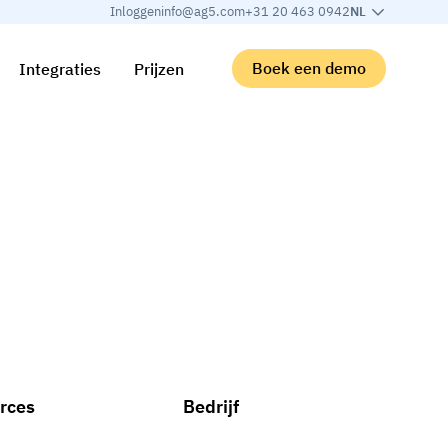
Inloggen
info@ag5.com
+31 20 463 0942
NL
Boek een demo
Integraties
Prijzen
rces
Bedrijf