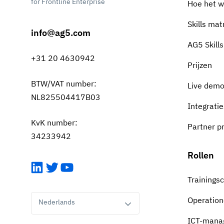
for Frontline Enterprise
Hoe het w
Skills mat
info@ag5.com
AG5 Skill
+31 20 4630942
Prijzen
BTW/VAT number:
Live demo
NL825504417B03
Integratie
KvK number:
Partner 
34233942
Rollen
LinkedIn
Twitter
YouTube
Trainings
Operation
Nederlands
ICT-mana