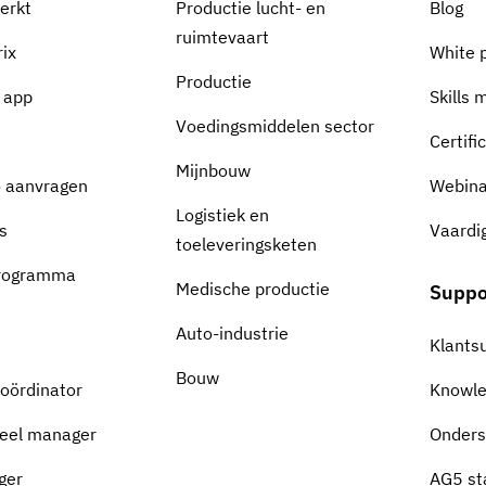
erkt
Productie lucht- en
Blog
ruimtevaart
rix
White 
Productie
s app
Skills 
Voedingsmiddelen sector
Certifi
Mijnbouw
 aanvragen
Webina
Logistiek en
s
Vaardi
toeleveringsketen
programma
Medische productie
Suppo
Auto-industrie
Klants
Bouw
coördinator
Knowl
eel manager
Onders
ger
AG5 st