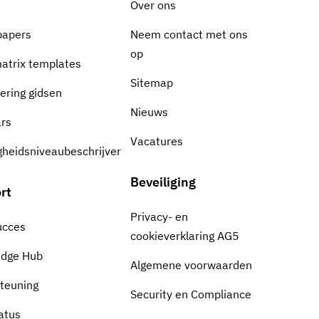
Over ons
papers
Neem contact met ons
op
matrix templates
Sitemap
cering gidsen
Nieuws
rs
Vacatures
gheidsniveaubeschrijver
Beveiliging
rt
Privacy- en
ucces
cookieverklaring AG5
edge Hub
Algemene voorwaarden
teuning
Security en Compliance
atus