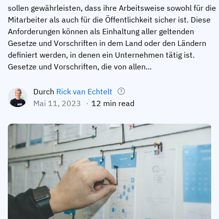
sollen gewährleisten, dass ihre Arbeitsweise sowohl für die
Mitarbeiterprofile
Nach Rollen
Customer Success
Mitarbeiter als auch für die Öffentlichkeit sicher ist. Diese
Lebensmittelproduktion
Anforderungen können als Einhaltung aller geltenden
Schulungshistorie
Ausbildungskoordinator
Wissensdatenbank
Gesetze und Vorschriften in dem Land oder den Ländern
Intersnack
Zertifikate & Lizenzen
Betriebsleiter
AG5-Status
definiert werden, in denen ein Unternehmen tätig ist.
Gesetze und Vorschriften, die von allen...
JDE Coffee
Frontline Skills App
ICT-Manager
Unterstützung
Syngenta
Durch
Rick van Echtelt
Auditor
Mai 11, 2023
12 min read
Compliance
Unternehmen
Chemische Industrie
Schulungsanforderungen
Über uns
Jetzt
Lenzing
Mitarbeiterbereitschaft
Kontaktieren Sie uns
ansehen
Ashland
Audit-Trails
Verpackung
Einblicke
Canpack