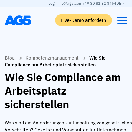
Login
info@ag5.com
+49 30 81 82 8464
DE
Live-Demo anfordern
Back
Back
Back
Back
Blog
Kompetenzmanagement
Wie Sie
Qualifikationsmatrix
Nach branche
Automobilbranche
Lernen
Compliance am Arbeitsplatz sicherstellen
Kompetenzmatrix
Automobilbranche
Adient
AG5 Blog-Beiträge
Wie Sie Compliance am
Kompetenzbibliothek
Nahrungsmittelbranche
Rogers
White papers
Arbeitsplatz
Kompetenzmanagement
Logistik
Partnerprogramm
sicherstellen
Logistik
KI-Skill-Zusammenführung
Medizinische Fertigung
Webinars
KLM Cargo
Alle Branchen anzeigen
Was sind die Anforderungen zur Einhaltung von gesetzlichen
Mitarbeiter
Base Logistics
Support
Vorschriften? Gesetze und Vorschriften für Unternehmen