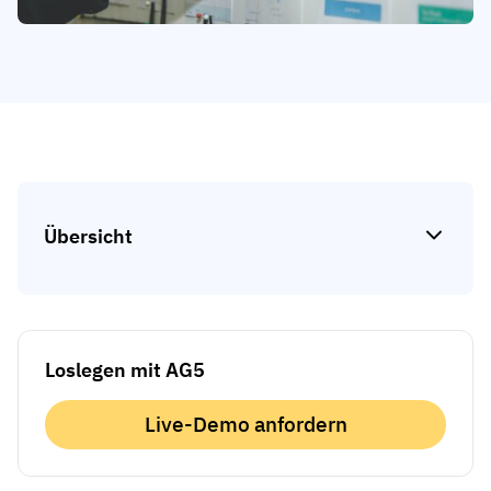
Kompetenzlücken-Analysen
Vista
Schulungseffektivität
Compliance-Dashboards
19. März 2026
Prognosen & Trends
Schluss mit dem Hinterherlaufen,
automatisieren Sie
mit AG5 Workflows
Übersicht
Loslegen mit AG5
Live-Demo anfordern