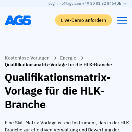
Login
info@ag5.com
+49 30 81 82 8464
DE
Live-Demo anfordern
Back
Back
Back
Back
Kostenlose Vorlagen
Energie
Qualifikationsmatrix
Nach branche
Automobilbranche
Lernen
Qualifikationsmatrix-Vorlage für die HLK-Branche
Kompetenzmatrix
Automobilbranche
Adient
AG5 Blog-Beiträge
Qualifikationsmatrix-
Kompetenzbibliothek
Nahrungsmittelbranche
Rogers
White papers
Vorlage für die HLK-
Kompetenzmanagement
Logistik
Partnerprogramm
Branche
Logistik
KI-Skill-Zusammenführung
Medizinische Fertigung
Webinars
KLM Cargo
Alle Branchen anzeigen
Eine Skill-Matrix-Vorlage ist ein Instrument, das in der HLK-
Mitarbeiter
Base Logistics
Support
Branche zur effektiven Verwaltung und Bewertung der