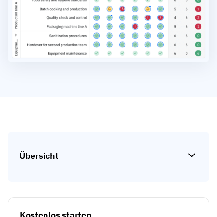
Kompetenzlücken-Analysen
Vista
Schulungseffektivität
Compliance-Dashboards
19. März 2026
Prognosen & Trends
Schluss mit dem Hinterherlaufen,
automatisieren Sie
mit AG5 Workflows
Übersicht
Kostenlos starten