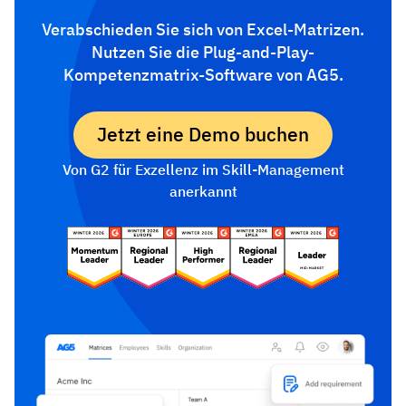
Verabschieden Sie sich von Excel-Matrizen.
Nutzen Sie die Plug-and-Play-
Kompetenzmatrix-Software von AG5.
Jetzt eine Demo buchen
Von G2 für Exzellenz im Skill-Management
anerkannt