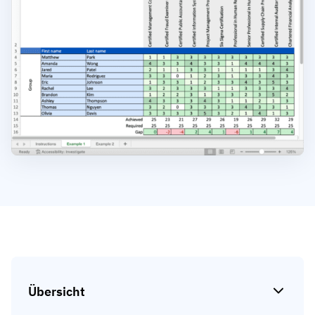
Kompetenzlücken-Analysen
Vista
Schulungseffektivität
Compliance-Dashboards
19. März 2026
Prognosen & Trends
Schluss mit dem Hinterherlaufen,
automatisieren Sie
mit AG5 Workflows
Übersicht