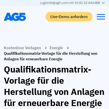
Login
info@ag5.com
+49 30 81 82 8464
DE
Live-Demo anfordern
Back
Back
Back
Back
Kostenlose Vorlagen
Energie
Qualifikationsmatrix
Nach branche
Automobilbranche
Lernen
Qualifikationsmatrix-Vorlage für die Herstellung von
Anlagen für erneuerbare Energie
Kompetenzmatrix
Automobilbranche
Adient
AG5 Blog-Beiträge
Qualifikationsmatrix-
Kompetenzbibliothek
Nahrungsmittelbranche
Rogers
White papers
Vorlage für die
Kompetenzmanagement
Logistik
Partnerprogramm
Logistik
Herstellung von Anlagen
KI-Skill-Zusammenführung
Medizinische Fertigung
Webinars
KLM Cargo
Alle Branchen anzeigen
für erneuerbare Energie
Mitarbeiter
Base Logistics
Support