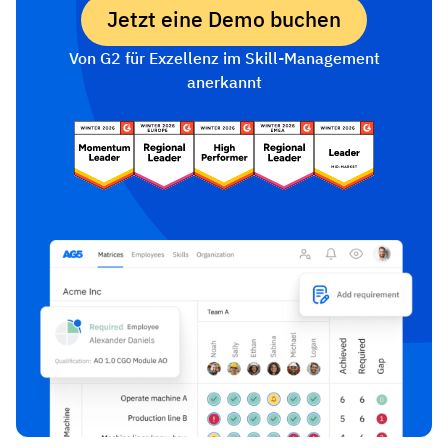
Jetzt eine Demo buchen
Von G2 für Exzellenz im Skill-Management
anerkannt