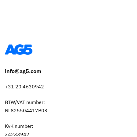
info@ag5.com
+31 20 4630942
BTW/VAT number:
NL825504417B03
KvK number:
34233942