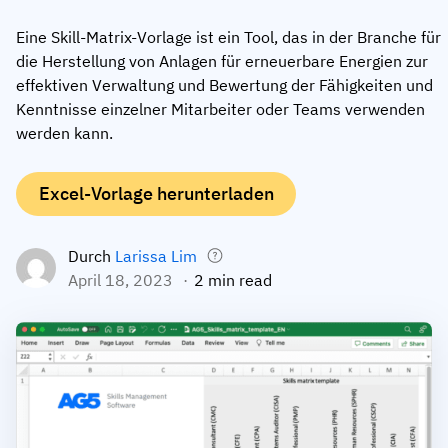
Mitarbeiterprofile
Nach Rollen
Customer Success
Eine Skill-Matrix-Vorlage ist ein Tool, das in der Branche für
Lebensmittelproduktion
die Herstellung von Anlagen für erneuerbare Energien zur
Schulungshistorie
Ausbildungskoordinator
Wissensdatenbank
effektiven Verwaltung und Bewertung der Fähigkeiten und
Intersnack
Kenntnisse einzelner Mitarbeiter oder Teams verwenden
Zertifikate & Lizenzen
Betriebsleiter
AG5-Status
werden kann.
JDE Coffee
Frontline Skills App
ICT-Manager
Unterstützung
Syngenta
Auditor
Excel-Vorlage herunterladen
Compliance
Unternehmen
Chemische Industrie
Durch
Larissa Lim
Schulungsanforderungen
Über uns
April 18, 2023
2 min read
Jetzt
Lenzing
Mitarbeiterbereitschaft
Kontaktieren Sie uns
ansehen
Ashland
Audit-Trails
Verpackung
Einblicke
Canpack