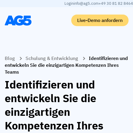
Login
info@ag5.com
+49 30 81 82 8464
Live-Demo anfordern
Back
Back
Back
Back
Blog
Schulung & Entwicklung
Identifizieren und
Qualifikationsmatrix
Nach branche
Automobilbranche
Lernen
entwickeln Sie die einzigartigen Kompetenzen Ihres
Teams
Kompetenzmatrix
Automobilbranche
Adient
AG5 Blog-Beiträge
Identifizieren und
Kompetenzbibliothek
Nahrungsmittelbranche
Rogers
White papers
entwickeln Sie die
Kompetenzmanagement
Logistik
Partnerprogramm
Logistik
einzigartigen
KI-Skill-Zusammenführung
Medizinische Fertigung
Webinars
KLM Cargo
Alle Branchen anzeigen
Kompetenzen Ihres
Mitarbeiter
Base Logistics
Support