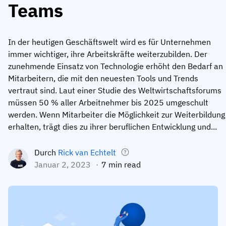
Teams
Mitarbeiterprofile
Nach Rollen
Customer Success
Lebensmittelproduktion
Schulungshistorie
Ausbildungskoordinator
Wissensdatenbank
In der heutigen Geschäftswelt wird es für Unternehmen
Intersnack
immer wichtiger, ihre Arbeitskräfte weiterzubilden. Der
Zertifikate & Lizenzen
Betriebsleiter
AG5-Status
zunehmende Einsatz von Technologie erhöht den Bedarf an
JDE Coffee
Frontline Skills App
ICT-Manager
Unterstützung
Mitarbeitern, die mit den neuesten Tools und Trends
vertraut sind. Laut einer Studie des Weltwirtschaftsforums
Syngenta
Auditor
müssen 50 % aller Arbeitnehmer bis 2025 umgeschult
Compliance
Unternehmen
werden. Wenn Mitarbeiter die Möglichkeit zur Weiterbildung
Chemische Industrie
erhalten, trägt dies zu ihrer beruflichen Entwicklung und...
Schulungsanforderungen
Über uns
Jetzt
Lenzing
Mitarbeiterbereitschaft
Kontaktieren Sie uns
Durch
Rick van Echtelt
ansehen
Januar 2, 2023
7 min read
Ashland
Audit-Trails
Verpackung
Einblicke
Canpack