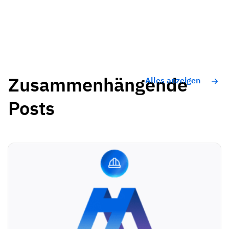
Zusammenhängende
Alles anzeigen
Posts