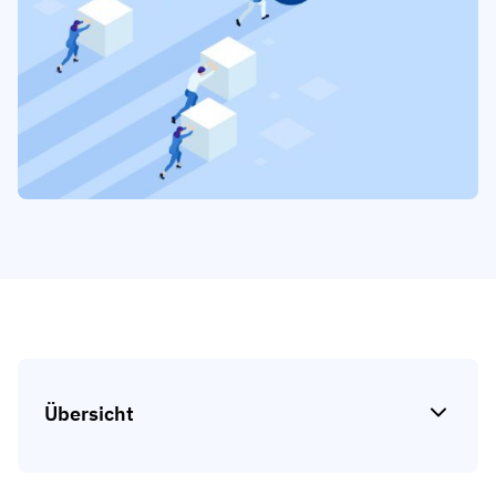
Kompetenzlücken-Analysen
Vista
Schulungseffektivität
Compliance-Dashboards
19. März 2026
Prognosen & Trends
Schluss mit dem Hinterherlaufen, automatisieren Sie
mit AG5 Workflows
Übersicht