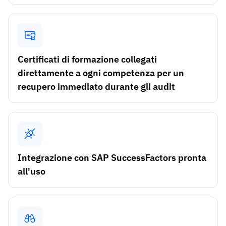
Analisi del gap di competenze
Vista
Efficacia della formazione
Dashboard di conformità
19 marzo 2026
Certificati di formazione collegati
Previsioni e tendenze
Smetti di rincorrere, inizia ad automatizzare
direttamente a ogni competenza per un
con AG5 Workflows
recupero immediato durante gli audit
Integrazione con SAP SuccessFactors pronta
all'uso