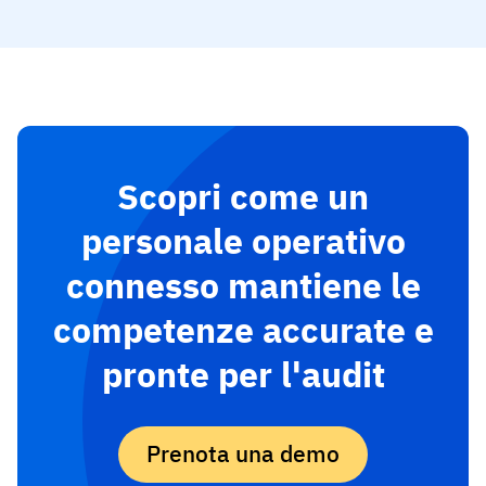
Scopri come un
personale operativo
connesso mantiene le
competenze accurate e
pronte per l'audit
Prenota una demo