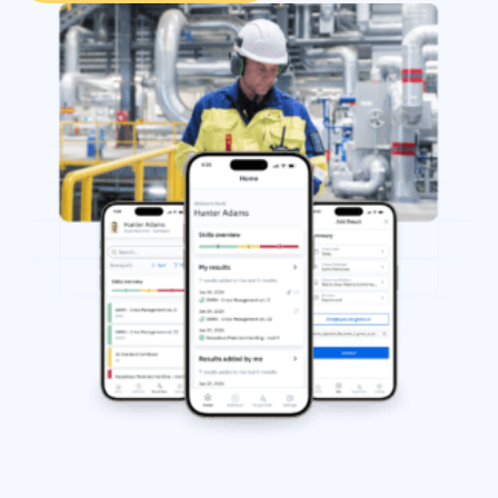
Analisi del gap di competenze
Vista
Efficacia della formazione
Dashboard di conformità
19 marzo 2026
Previsioni e tendenze
Smetti di rincorrere, inizia ad automatizzare
con AG5 Workflows