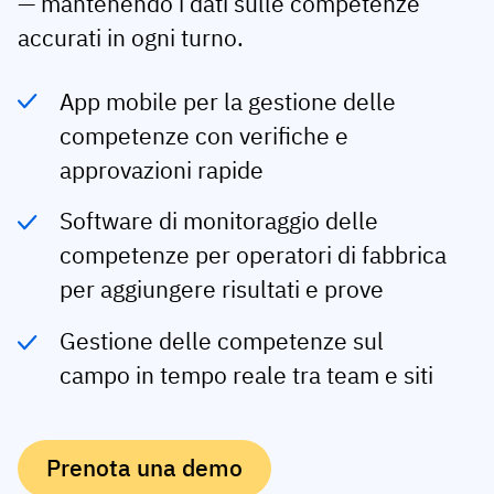
— mantenendo i dati sulle competenze
accurati in ogni turno.
Profilo del dipendente
Per ruolo
Successo del cliente
Prodotti alimentari
Cronologia della formazione
Coordinatore della formazione
Base di conoscenze
App mobile per la gestione delle
Intersnack
Certificati e licenze
Manager delle operazioni
Stato AG5
competenze con verifiche e
JDE Coffee
approvazioni rapide
App competenze in prima linea
Manager ICT
Invia una domanda
Syngenta
Auditor
Software di monitoraggio delle
Conformità
Azienda
competenze per operatori di fabbrica
Chimica
per aggiungere risultati e prove
Requisiti di formazione
Chi siamo
Sfoglia
Lenzing
Preparazione della forza lavoro
Contattaci
Gestione delle competenze sul
ora
Ashland
campo in tempo reale tra team e siti
Audit trail
Imballaggio
Approfondimenti
Prenota una demo
Canpack