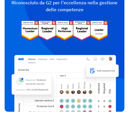
Riconosciuto da G2 per l’eccellenza nella gestione
delle competenze