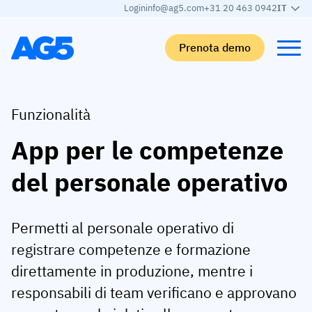
Login
info@ag5.com
+31 20 463 0942
IT
Prenota demo
Indietro
Indietro
Indietro
Indietro
Funzionalità
App per le competenze
Matrice delle competenze
Per settore
Automobilistica
Impara
del personale operativo
Matrice delle competenze
Settore automobilistico
Adient
AG5 Blog
Libreria delle competenze
Cibo e bevande
Rogers
White papers
Permetti al personale operativo di
Gestione delle competenze
Logistica
Programma Partner
registrare competenze e formazione
Logistica
Unione Competenze AI
Produzione medica
Webinars
direttamente in produzione, mentre i
KLM Cargo
Vedi tutti i settori
responsabili di team verificano e approvano
Forza lavoro
Base Logistics
Supporto