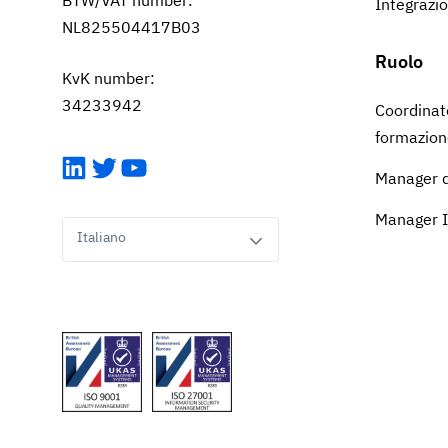
Integrazio
NL825504417B03
Ruolo
KvK number:
34233942
Coordinat
formazion
LinkedIn
Twitter
YouTube
Manager d
Manager 
Italiano