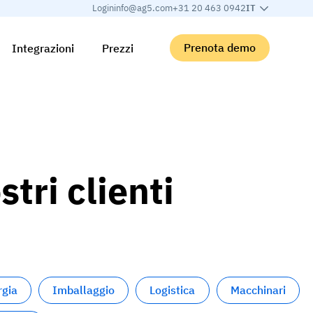
Login
info@ag5.com
+31 20 463 0942
IT
Prenota demo
Integrazioni
Prezzi
stri clienti
rgia
Imballaggio
Logistica
Macchinari