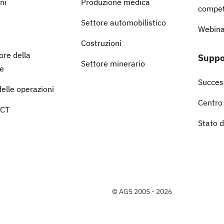
ni
Produzione medica
compe
Settore automobilistico
Webina
Costruzioni
ore della
Suppo
Settore minerario
e
Success
elle operazioni
Centro
ICT
Stato 
© AG5 2005 - 2026