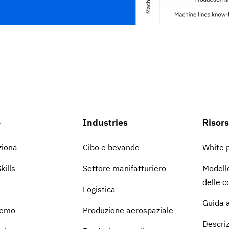
o
Industries
Risor
ziona
Cibo e bevande
White 
kills
Settore manifatturiero
Modello
delle 
Logistica
Guida a
demo
Produzione aerospaziale
Descriz