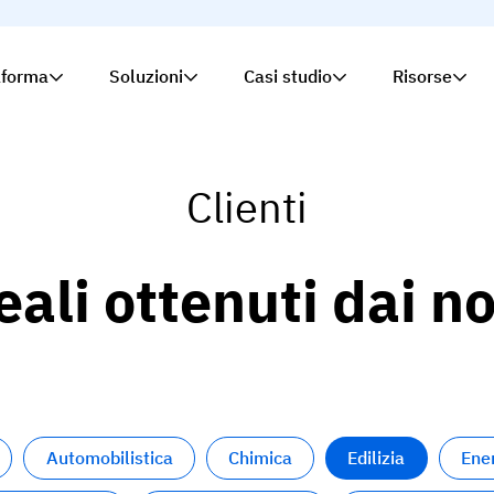
aforma
Soluzioni
Casi studio
Risorse
Clienti
eali ottenuti dai no
Automobilistica
Chimica
Edilizia
Ene