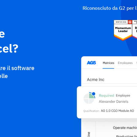
Riconosciuto da G2 per 
e
cel?
are il software
elle