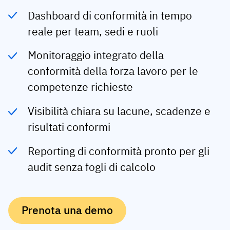
Dashboard di conformità in tempo
Profilo del dipendente
Per ruolo
Successo del cliente
reale per team, sedi e ruoli
Prodotti alimentari
Cronologia della formazione
Coordinatore della formazione
Base di conoscenze
Intersnack
Monitoraggio integrato della
Certificati e licenze
Manager delle operazioni
Stato AG5
conformità della forza lavoro per le
JDE Coffee
App competenze in prima linea
Manager ICT
Invia una domanda
competenze richieste
Syngenta
Auditor
Visibilità chiara su lacune, scadenze e
Conformità
Azienda
risultati conformi
Chimica
Requisiti di formazione
Chi siamo
Sfoglia
Reporting di conformità pronto per gli
Lenzing
Preparazione della forza lavoro
Contattaci
audit senza fogli di calcolo
ora
Ashland
Audit trail
Imballaggio
Prenota una demo
Approfondimenti
Canpack