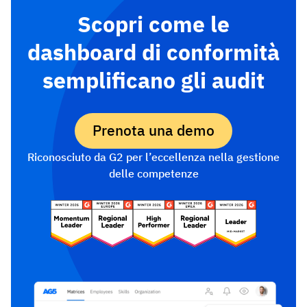
Scopri come le
dashboard di conformità
semplificano gli audit
Prenota una demo
Riconosciuto da G2 per l’eccellenza nella gestione
delle competenze