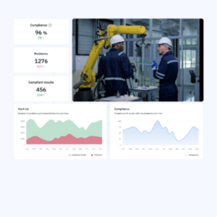
Analisi del gap di competenze
Vista
Efficacia della formazione
Dashboard di conformità
19 marzo 2026
Previsioni e tendenze
Smetti di rincorrere, inizia ad automatizzare
con AG5 Workflows