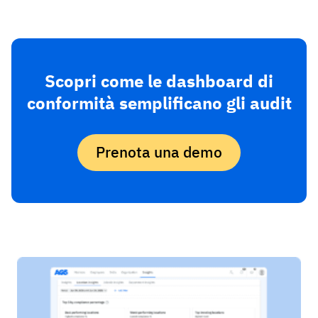
Scopri come le dashboard di
conformità semplificano gli audit
Prenota una demo