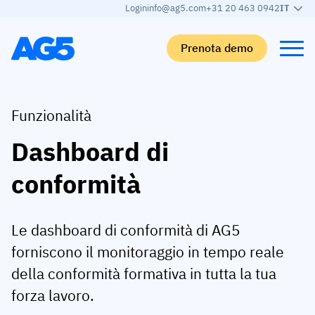
Login
info@ag5.com
+31 20 463 0942
IT
Prenota demo
Indietro
Indietro
Indietro
Indietro
Funzionalità
Dashboard di
Matrice delle competenze
Per settore
Automobilistica
Impara
conformità
Matrice delle competenze
Settore automobilistico
Adient
AG5 Blog
Libreria delle competenze
Cibo e bevande
Rogers
White papers
Le dashboard di conformità di AG5
Gestione delle competenze
Logistica
Programma Partner
forniscono il monitoraggio in tempo reale
Logistica
Unione Competenze AI
Produzione medica
Webinars
della conformità formativa in tutta la tua
KLM Cargo
Vedi tutti i settori
forza lavoro.
Forza lavoro
Base Logistics
Supporto