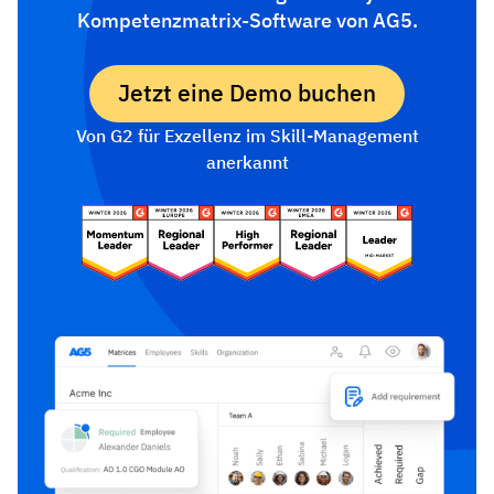
Kompetenzmatrix-Software von AG5.
Jetzt eine Demo buchen
Von G2 für Exzellenz im Skill-Management
anerkannt