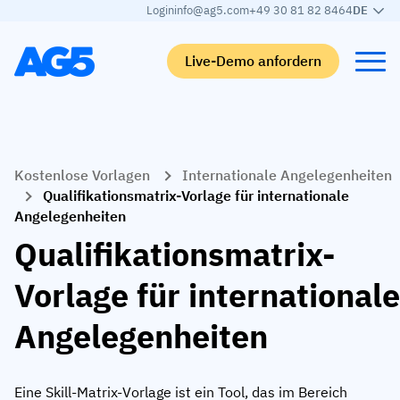
Login
info@ag5.com
+49 30 81 82 8464
DE
Live-Demo anfordern
Back
Back
Back
Back
Kostenlose Vorlagen
Internationale Angelegenheiten
Qualifikationsmatrix
Nach branche
Automobilbranche
Lernen
Qualifikationsmatrix-Vorlage für internationale
Angelegenheiten
Kompetenzmatrix
Automobilbranche
Adient
AG5 Blog-Beiträge
Qualifikationsmatrix-
Kompetenzbibliothek
Nahrungsmittelbranche
Rogers
White papers
Vorlage für internationale
Kompetenzmanagement
Logistik
Partnerprogramm
Logistik
Angelegenheiten
KI-Skill-Zusammenführung
Medizinische Fertigung
Webinars
KLM Cargo
Alle Branchen anzeigen
Mitarbeiter
Base Logistics
Support
Eine Skill-Matrix-Vorlage ist ein Tool, das im Bereich