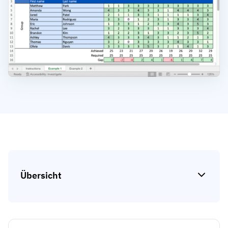
Kompetenzlücken-Analysen
Vista
Schulungseffektivität
Compliance-Dashboards
19. März 2026
Prognosen & Trends
Schluss mit dem Hinterherlaufen,
automatisieren Sie
mit AG5 Workflows
Übersicht