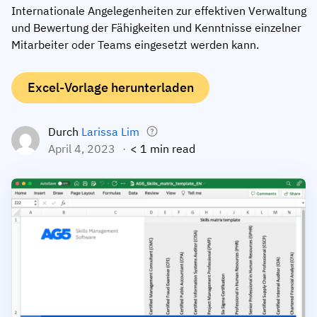
Internationale Angelegenheiten zur effektiven Verwaltung
Mitarbeiterprofile
Nach Rollen
Customer Success
und Bewertung der Fähigkeiten und Kenntnisse einzelner
Lebensmittelproduktion
Mitarbeiter oder Teams eingesetzt werden kann.
Schulungshistorie
Ausbildungskoordinator
Wissensdatenbank
Intersnack
Zertifikate & Lizenzen
Betriebsleiter
AG5-Status
Excel-Vorlage herunterladen
JDE Coffee
Frontline Skills App
ICT-Manager
Unterstützung
Syngenta
Durch
Larissa Lim
Auditor
April 4, 2023
< 1 min read
Compliance
Unternehmen
Chemische Industrie
Schulungsanforderungen
Über uns
Jetzt
Lenzing
Mitarbeiterbereitschaft
Kontaktieren Sie uns
ansehen
Ashland
Audit-Trails
Verpackung
Einblicke
Canpack