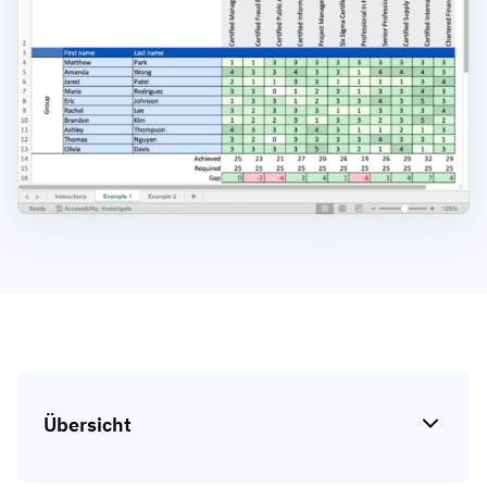
Kompetenzlücken-Analysen
Vista
Schulungseffektivität
Compliance-Dashboards
19. März 2026
Prognosen & Trends
Schluss mit dem Hinterherlaufen,
automatisieren Sie
mit AG5 Workflows
Übersicht