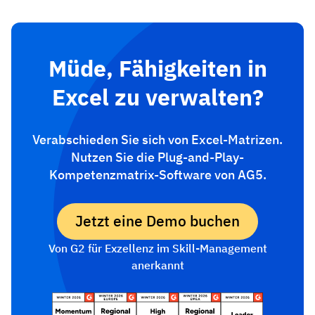
Müde, Fähigkeiten in
Excel zu verwalten?
Verabschieden Sie sich von Excel-Matrizen.
Nutzen Sie die Plug-and-Play-
Kompetenzmatrix-Software von AG5.
Jetzt eine Demo buchen
Von G2 für Exzellenz im Skill-Management
anerkannt