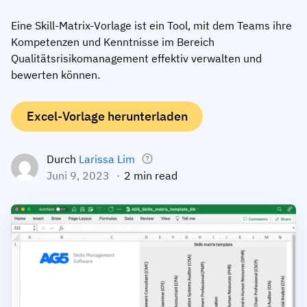
Mitarbeiterprofile
Nach Rollen
Customer Success
Eine Skill-Matrix-Vorlage ist ein Tool, mit dem Teams ihre
Lebensmittelproduktion
Kompetenzen und Kenntnisse im Bereich
Schulungshistorie
Ausbildungskoordinator
Wissensdatenbank
Qualitätsrisikomanagement effektiv verwalten und
Intersnack
bewerten können.
Zertifikate & Lizenzen
Betriebsleiter
AG5-Status
JDE Coffee
Frontline Skills App
ICT-Manager
Unterstützung
Excel-Vorlage herunterladen
Syngenta
Auditor
Compliance
Unternehmen
Durch
Larissa Lim
Chemische Industrie
Juni 9, 2023
2 min read
Schulungsanforderungen
Über uns
Jetzt
Lenzing
Mitarbeiterbereitschaft
Kontaktieren Sie uns
ansehen
Ashland
Audit-Trails
Verpackung
Einblicke
Canpack